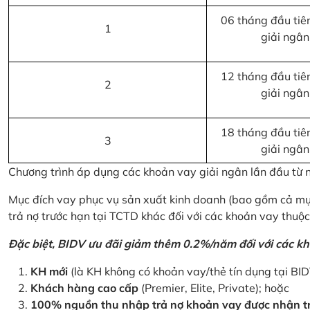
06 tháng đầu tiên
1
giải ngân
12 tháng đầu tiên
2
giải ngân
18 tháng đầu tiên
3
giải ngân
Chương trình áp dụng các khoản vay giải ngân lần đầu từ
Mục đích vay phục vụ sản xuất kinh doanh (bao gồm cả mục
trả nợ trước hạn tại TCTD khác đối với các khoản vay thuộc
Đặc biệt, BIDV ưu đãi giảm thêm 0.2%/năm đối với các kh
KH mới
(là KH không có khoản vay/thẻ tín dụng tại BI
Khách hàng cao cấp
(Premier, Elite, Private); hoặc
100% nguồn thu nhập trả nợ khoản vay được nhận tr