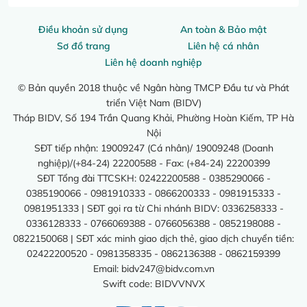
Điều khoản sử dụng
An toàn & Bảo mật
Sơ đồ trang
Liên hệ cá nhân
Liên hệ doanh nghiệp
© Bản quyền 2018 thuộc về Ngân hàng TMCP Đầu tư và Phát
triển Việt Nam (BIDV)
Tháp BIDV, Số 194 Trần Quang Khải, Phường Hoàn Kiếm, TP Hà
Nội
SĐT tiếp nhận: 19009247 (Cá nhân)/ 19009248 (Doanh
nghiệp)/(+84-24) 22200588 - Fax: (+84-24) 22200399
SĐT Tổng đài TTCSKH: 02422200588 - 0385290066 -
0385190066 - 0981910333 - 0866200333 - 0981915333 -
0981951333 | SĐT gọi ra từ Chi nhánh BIDV: 0336258333 -
0336128333 - 0766069388 - 0766056388 - 0852198088 -
0822150068 | SĐT xác minh giao dịch thẻ, giao dịch chuyển tiền:
02422200520 - 0981358335 - 0862136388 - 0862159399
Email:
bidv247@bidv.com.vn
Swift code: BIDVVNVX