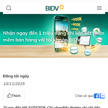
Nhận ngay đến 1 triệu đồng khi liên kết phần
mềm bán hàng với tài khoản BIDV
Đăng tải ngày
10/11/2025
Thích
Chia sẻ qua
Từ nay đến hết 31/03/2026, Chủ shop/tiểu thương chỉ cần liên