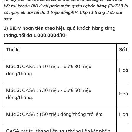
kết tài khoản BIDV với phần mềm quản lý/bán hàng (PMBH) là
có ngay ưu đãi tối đa 1 triệu đồng/KH. Chọn 1 trong 2 ưu đãi
sau:
1) BIDV hoàn tiền theo hiệu quả khách hàng từng
tháng, tối đa 1.000.000đ/KH
Thể lệ
Số ti
Mức 1:
CASA từ 10 triệu - dưới 30 triệu
Hoàn 
đồng/tháng
Mức 2:
CASA từ 30 triệu - dưới 50 triệu
Hoàn 
đồng/tháng:
Mức 3:
CASA từ 50 triệu đồng/tháng trở lên:
Hoàn 
CASA xét tại tháng liền sau tháng liên kết phần