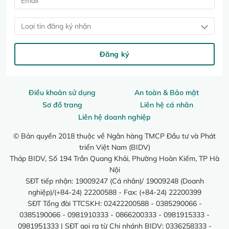
Loại tin đăng ký nhận
Đăng ký
Điều khoản sử dụng
An toàn & Bảo mật
Sơ đồ trang
Liên hệ cá nhân
Liên hệ doanh nghiệp
© Bản quyền 2018 thuộc về Ngân hàng TMCP Đầu tư và Phát
triển Việt Nam (BIDV)
Tháp BIDV, Số 194 Trần Quang Khải, Phường Hoàn Kiếm, TP Hà
Nội
SĐT tiếp nhận: 19009247 (Cá nhân)/ 19009248 (Doanh
nghiệp)/(+84-24) 22200588 - Fax: (+84-24) 22200399
SĐT Tổng đài TTCSKH: 02422200588 - 0385290066 -
0385190066 - 0981910333 - 0866200333 - 0981915333 -
0981951333 | SĐT gọi ra từ Chi nhánh BIDV: 0336258333 -