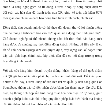
đơn hàng và hóa đơn thanh toán mọi lúc, mọi nơi. Điểm ấn tượng nhất
chính là công nghệ gạch nợ tự động, Direct Shop tự động nhận diện và
đối soát các hóa đơn đã thanh toán qua QR, giúp kế toán tiết kiệm 80%
thời gian đối chiếu và đảm bảo dòng tiền luôn minh bạch, chính xác.
Đồng thời, chủ doanh nghiệp có thể theo dõi doanh thu và lợi nhuận thông
qua hệ thống Dashboard báo cáo trực quan sinh động theo thời gian thực.
Chủ doanh nghiệp có thể nhanh chóng nắm bắt tình hình bán hàng, mặt
hàng được ưa chuộng hay thời điểm đông khách. Những dữ liệu này là cơ
sở để chủ doanh nghiệp đưa các quyết định, xây dựng các kế hoạch thúc
đẩy bán phù hợp, chính xác, kịp thời, đón đầu cơ hội tăng trưởng trong
hoạt động kinh doanh.
Với các cửa hàng kinh doanh truyền thống, khách hàng có thể quét nhầm
mã QR giả hay nhân viên phải chụp ảnh màn hình đối soát. Để khắc phục
nhược điểm này, Direct Shop hỗ trợ liên kết và quản lý bán hàng qua Loa
Soundbox, thông báo số tiền nhận được bằng âm thanh ngay lập tức. Đặc
biệt, hệ thống tích hợp sẵn tính năng xuất hóa đơn điện tử tự động, giúp
doanh nghiệp luôn tuân thủ đúng quy định pháp luật hiện hành mà không
cần tốn thêm chi phí hay nhân sự vận hành riêng biệt.