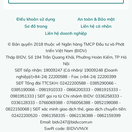
Điều khoản sử dụng
An toàn & Bảo mật
Sơ đồ trang
Liên hệ cá nhân
Liên hệ doanh nghiệp
© Bản quyền 2018 thuộc về Ngân hàng TMCP Đầu tư và Phát
triển Việt Nam (BIDV)
Tháp BIDV, Số 194 Trần Quang Khải, Phường Hoàn Kiếm, TP Hà
Nội
SĐT tiếp nhận: 19009247 (Cá nhân)/ 19009248 (Doanh
nghiệp)/(+84-24) 22200588 - Fax: (+84-24) 22200399
SĐT Tổng đài TTCSKH: 02422200588 - 0385290066 -
0385190066 - 0981910333 - 0866200333 - 0981915333 -
0981951333 | SĐT gọi ra từ Chi nhánh BIDV: 0336258333 -
0336128333 - 0766069388 - 0766056388 - 0852198088 -
0822150068 | SĐT xác minh giao dịch thẻ, giao dịch chuyển tiền:
02422200520 - 0981358335 - 0862136388 - 0862159399
Email:
bidv247@bidv.com.vn
Swift code: BIDVVNVX