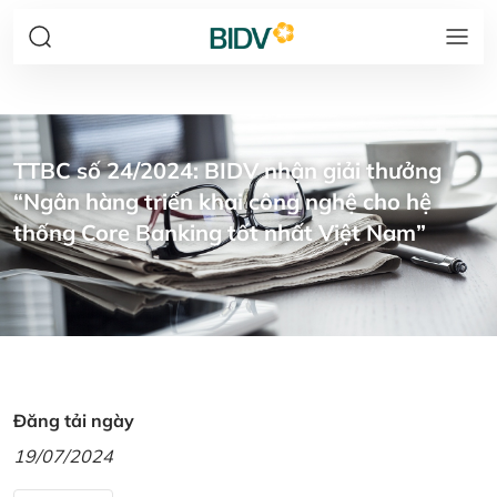
TTBC số 24/2024: BIDV nhận giải thưởng
“Ngân hàng triển khai công nghệ cho hệ
thống Core Banking tốt nhất Việt Nam”
Đăng tải ngày
19/07/2024