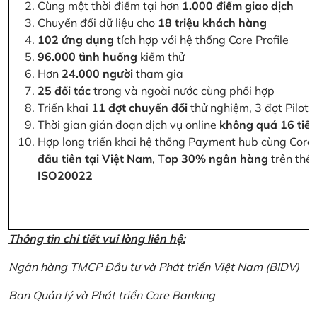
Cùng một thời điểm tại hơn
1.000 điểm giao dịch
Chuyển đổi dữ liệu cho
18 triệu khách hàng
102 ứng dụng
tích hợp với hệ thống Core Profile
96.000 tình huống
kiểm thử
Hơn
24.000 người
tham gia
25 đối tác
trong và ngoài nước cùng phối hợp
Triển khai 1
1 đợt chuyển đổi
thử nghiệm, 3 đợt Pilot 
Thời gian gián đoạn dịch vụ online
không quá 16 tiế
Hợp long triển khai hệ thống Payment hub cùng Core 
đầu tiên tại Việt Nam
, T
op 30% ngân hàng
trên thế 
ISO20022
Thông tin chi tiết vui lòng liên hệ:
Ngân hàng TMCP Đầu tư và Phát triển Việt Nam (BIDV)
Ban Quản lý và Phát triển Core Banking