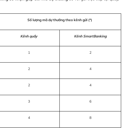
Số lượng mã dự thưởng theo kênh gửi (*)
Kênh quầy
Kênh SmartBanking
1
2
2
4
2
4
3
6
4
8