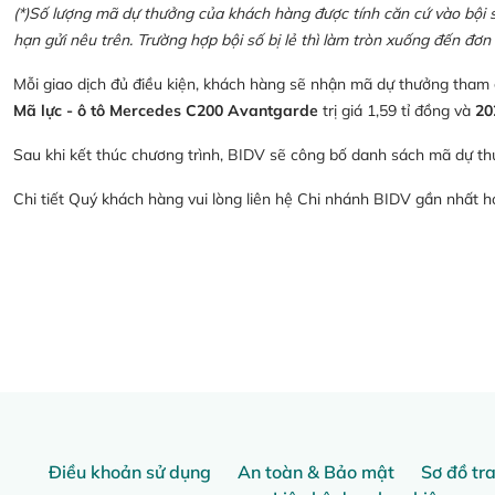
(*)Số lượng mã dự thưởng của khách hàng được tính căn cứ vào bội số 
hạn gửi nêu trên. Trường hợp bội số bị lẻ thì làm tròn xuống đến đơn 
Mỗi giao dịch đủ điều kiện, khách hàng sẽ nhận mã dự thưởng tham
Mã lực - ô tô Mercedes C200 Avantgarde
trị giá 1,59 tỉ đồng và
20
Sau khi kết thúc chương trình, BIDV sẽ công bố danh sách mã dự th
Chi tiết Quý khách hàng vui lòng liên hệ Chi nhánh BIDV gần nhất 
Điều khoản sử dụng
An toàn & Bảo mật
Sơ đồ tr