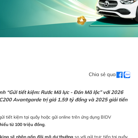
Chia sẻ qua
h “Gửi tiết kiệm: Rước Mã lực - Đón Mã lộc” với 2026
C200 Avantgarde trị giá 1,59 tỷ đồng và 2025 giải tiền
ửi tiết kiệm tại quầy hoặc gửi online trên ứng dụng BIDV
thiểu từ 100 triệu đồng
.
nking sẽ nhận gấp đôi mã dự thưởng
so với gửi trực tiếp tại quầy,