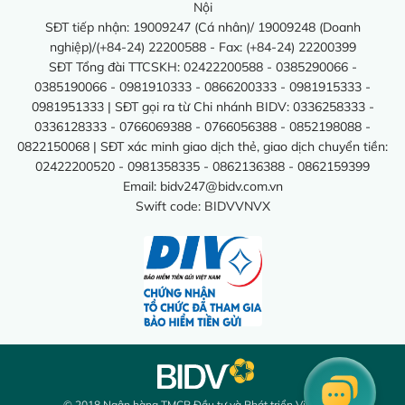
Nội
SĐT tiếp nhận: 19009247 (Cá nhân)/ 19009248 (Doanh
nghiệp)/(+84-24) 22200588 - Fax: (+84-24) 22200399
SĐT Tổng đài TTCSKH: 02422200588 - 0385290066 -
0385190066 - 0981910333 - 0866200333 - 0981915333 -
0981951333 | SĐT gọi ra từ Chi nhánh BIDV: 0336258333 -
0336128333 - 0766069388 - 0766056388 - 0852198088 -
0822150068 | SĐT xác minh giao dịch thẻ, giao dịch chuyển tiền:
02422200520 - 0981358335 - 0862136388 - 0862159399
Email:
bidv247@bidv.com.vn
Swift code: BIDVVNVX
© 2018 Ngân hàng TMCP Đầu tư và Phát triển Việt Nam