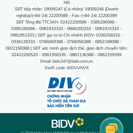
Nội
SĐT tiếp nhận: 19009247 (Cá nhân)/ 19009248 (Doanh
nghiệp)/(+84-24) 22200588 - Fax: (+84-24) 22200399
SĐT Tổng đài TTCSKH: 02422200588 - 0385290066 -
0385190066 - 0981910333 - 0866200333 - 0981915333 -
0981951333 | SĐT gọi ra từ Chi nhánh BIDV: 0336258333 -
0336128333 - 0766069388 - 0766056388 - 0852198088 -
0822150068 | SĐT xác minh giao dịch thẻ, giao dịch chuyển tiền:
02422200520 - 0981358335 - 0862136388 - 0862159399
Email:
bidv247@bidv.com.vn
Swift code: BIDVVNVX
© 2018 Ngân hàng TMCP Đầu tư và Phát triển Việt Nam