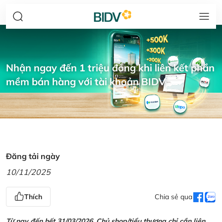
Nhận ngay đến 1 triệu đồng khi liên kết phần
mềm bán hàng với tài khoản BIDV
Đăng tải ngày
10/11/2025
Thích
Chia sẻ qua
Từ nay đến hết 31/03/2026, Chủ shop/tiểu thương chỉ cần liên