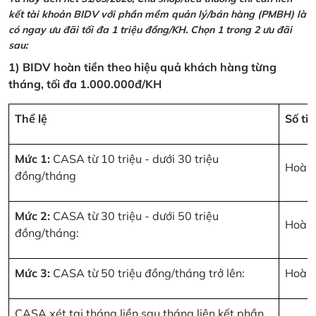
kết tài khoản BIDV với phần mềm quản lý/bán hàng (PMBH) là
có ngay ưu đãi tối đa 1 triệu đồng/KH. Chọn 1 trong 2 ưu đãi
sau:
1) BIDV hoàn tiền theo hiệu quả khách hàng từng
tháng, tối đa 1.000.000đ/KH
Thể lệ
Số ti
Mức 1:
CASA từ 10 triệu - dưới 30 triệu
Hoàn 
đồng/tháng
Mức 2:
CASA từ 30 triệu - dưới 50 triệu
Hoàn 
đồng/tháng:
Mức 3:
CASA từ 50 triệu đồng/tháng trở lên:
Hoàn 
CASA xét tại tháng liền sau tháng liên kết phần