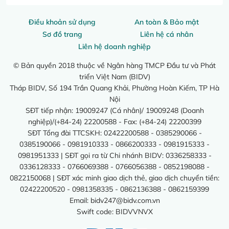
Điều khoản sử dụng
An toàn & Bảo mật
Sơ đồ trang
Liên hệ cá nhân
Liên hệ doanh nghiệp
© Bản quyền 2018 thuộc về Ngân hàng TMCP Đầu tư và Phát
triển Việt Nam (BIDV)
Tháp BIDV, Số 194 Trần Quang Khải, Phường Hoàn Kiếm, TP Hà
Nội
SĐT tiếp nhận: 19009247 (Cá nhân)/ 19009248 (Doanh
nghiệp)/(+84-24) 22200588 - Fax: (+84-24) 22200399
SĐT Tổng đài TTCSKH: 02422200588 - 0385290066 -
0385190066 - 0981910333 - 0866200333 - 0981915333 -
0981951333 | SĐT gọi ra từ Chi nhánh BIDV: 0336258333 -
0336128333 - 0766069388 - 0766056388 - 0852198088 -
0822150068 | SĐT xác minh giao dịch thẻ, giao dịch chuyển tiền:
02422200520 - 0981358335 - 0862136388 - 0862159399
Email:
bidv247@bidv.com.vn
Swift code: BIDVVNVX