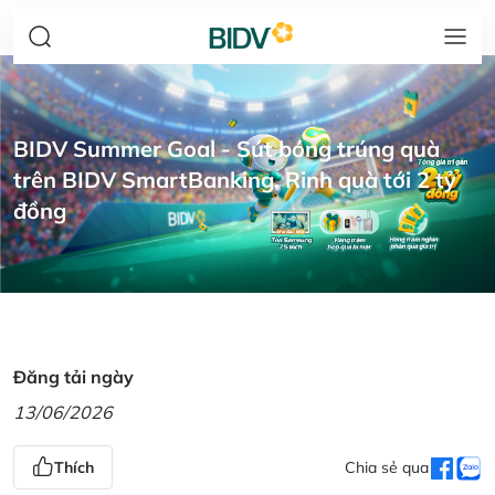
BIDV Summer Goal - Sút bóng trúng quà
trên BIDV SmartBanking, Rinh quà tới 2 tỷ
đồng
Đăng tải ngày
13/06/2026
Thích
Chia sẻ qua