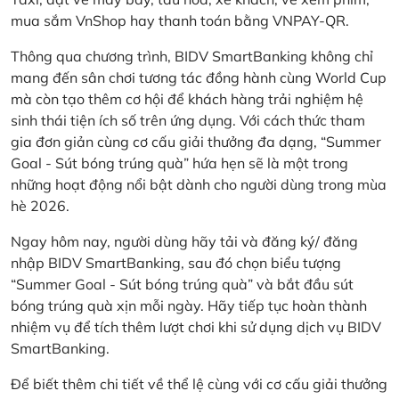
mua sắm VnShop hay thanh toán bằng VNPAY-QR.
Thông qua chương trình, BIDV SmartBanking không chỉ
mang đến sân chơi tương tác đồng hành cùng World Cup
mà còn tạo thêm cơ hội để khách hàng trải nghiệm hệ
sinh thái tiện ích số trên ứng dụng. Với cách thức tham
gia đơn giản cùng cơ cấu giải thưởng đa dạng, “Summer
Goal - Sút bóng trúng quà” hứa hẹn sẽ là một trong
những hoạt động nổi bật dành cho người dùng trong mùa
hè 2026.
Ngay hôm nay, người dùng hãy tải và đăng ký/ đăng
nhập BIDV SmartBanking, sau đó chọn biểu tượng
“Summer Goal - Sút bóng trúng quà” và bắt đầu sút
bóng trúng quà xịn mỗi ngày. Hãy tiếp tục hoàn thành
nhiệm vụ để tích thêm lượt chơi khi sử dụng dịch vụ BIDV
SmartBanking.
Để biết thêm chi tiết về thể lệ cùng với cơ cấu giải thưởng