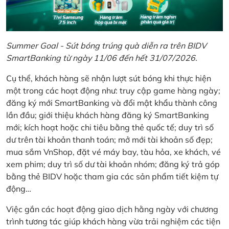
Summer Goal - Sút bóng trúng quà diễn ra trên BIDV
SmartBanking từ ngày 11/06 đến hết 31/07/2026.
Cụ thể, khách hàng sẽ nhận lượt sút bóng khi thực hiện
một trong các hoạt động như: truy cập game hàng ngày;
đăng ký mới SmartBanking và đổi mật khẩu thành công
lần đầu; giới thiệu khách hàng đăng ký SmartBanking
mới; kích hoạt hoặc chi tiêu bằng thẻ quốc tế; duy trì số
dư trên tài khoản thanh toán; mở mới tài khoản số đẹp;
mua sắm VnShop, đặt vé máy bay, tàu hỏa, xe khách, vé
xem phim; duy trì số dư tài khoản nhóm; đăng ký trả góp
bằng thẻ BIDV hoặc tham gia các sản phẩm tiết kiệm tự
động…
Việc gắn các hoạt động giao dịch hằng ngày với chương
trình tương tác giúp khách hàng vừa trải nghiệm các tiện