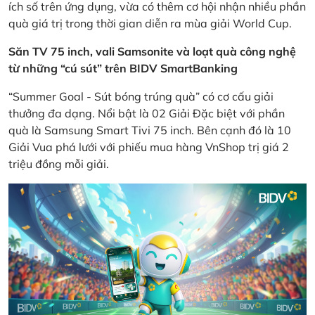
ích số trên ứng dụng, vừa có thêm cơ hội nhận nhiều phần
quà giá trị trong thời gian diễn ra mùa giải World Cup.
Săn TV 75 inch, vali Samsonite và loạt quà công nghệ
từ những “cú sút” trên BIDV SmartBanking
“Summer Goal - Sút bóng trúng quà” có cơ cấu giải
thưởng đa dạng. Nổi bật là 02 Giải Đặc biệt với phần
quà là Samsung Smart Tivi 75 inch. Bên cạnh đó là 10
Giải Vua phá lưới với phiếu mua hàng VnShop trị giá 2
triệu đồng mỗi giải.