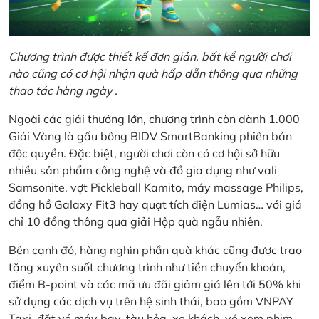
Chương trình được thiết kế đơn giản, bất kể người chơi
nào cũng có cơ hội nhận quà hấp dẫn thông qua những
thao tác hàng ngày .
Ngoài các giải thưởng lớn, chương trình còn dành 1.000
Giải Vàng là gấu bông BIDV SmartBanking phiên bản
độc quyền. Đặc biệt, người chơi còn có cơ hội sở hữu
nhiều sản phẩm công nghệ và đồ gia dụng như vali
Samsonite, vợt Pickleball Kamito, máy massage Philips,
đồng hồ Galaxy Fit3 hay quạt tích điện Lumias… với giá
chỉ 10 đồng thông qua giải Hộp quà ngẫu nhiên.
Bên cạnh đó, hàng nghìn phần quà khác cũng được trao
tặng xuyên suốt chương trình như tiền chuyển khoản,
điểm B-point và các mã ưu đãi giảm giá lên tới 50% khi
sử dụng các dịch vụ trên hệ sinh thái, bao gồm VNPAY
Taxi, đặt vé máy bay, tàu hỏa, xe khách, vé xem phim,