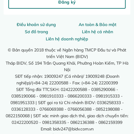
Đăng ký
Điều khoản sử dụng
An toàn & Bảo mật
Sơ đồ trang
Liên hệ cá nhân
Liên hệ doanh nghiệp
© Bản quyền 2018 thuộc về Ngân hàng TMCP Đầu tư và Phát
triển Việt Nam (BIDV)
Tháp BIDV, Số 194 Trần Quang Khải, Phường Hoàn Kiếm, TP Hà
Nội
SĐT tiếp nhận: 19009247 (Cá nhân)/ 19009248 (Doanh
nghiệp)/(+84-24) 22200588 - Fax: (+84-24) 22200399
SĐT Tổng đài TTCSKH: 02422200588 - 0385290066 -
0385190066 - 0981910333 - 0866200333 - 0981915333 -
0981951333 | SĐT gọi ra từ Chi nhánh BIDV: 0336258333 -
0336128333 - 0766069388 - 0766056388 - 0852198088 -
0822150068 | SĐT xác minh giao dịch thẻ, giao dịch chuyển tiền:
02422200520 - 0981358335 - 0862136388 - 0862159399
Email:
bidv247@bidv.com.vn