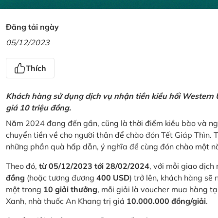
Đăng tải ngày
05/12/2023
Thích
Khách hàng sử dụng dịch vụ nhận tiền kiều hối Western U
giá 10 triệu đồng.
Năm 2024 đang đến gần, cũng là thời điểm kiều bào và ngư
chuyển tiền về cho người thân để chào đón Tết Giáp Thìn.
những phần quà hấp dẫn, ý nghĩa để cùng đón chào một nă
Theo đó,
từ 05/12/2023 tới 28/02/2024
, với mỗi giao dịch
đồng
(hoặc tương đương
400 USD
) trở lên, khách hàng s
một trong
10 giải thưởng
, mỗi giải là voucher mua hàng t
Xanh, nhà thuốc An Khang trị giá
10.000.000 đồng/giải
.