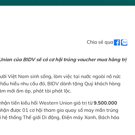
Chia sẻ qua
nion của BIDV sẽ có cơ hội trúng voucher mua hàng trị
ời Việt Nam sinh sống, làm việc tại nước ngoài nô nức
 Thấu hiểu nhu cầu đó, BIDV dành tặng Quý khách hàng
m mới ấm áp, phát tài phát lộc.
 nhận tiền kiều hối Western Union giá trị từ
9.500.000
ẽ nhận được 01 cơ hội tham gia quay số may mắn trúng
ại hệ thống Thế giới Di động, Điện máy Xanh, Bách hóa