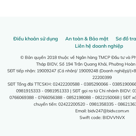
Điều khoản sử dụng
An toàn & Bảo mật
Sơ đồ tr
Liên hệ doanh nghiệp
© Bản quyền 2018 thuộc về Ngân hàng TMCP Đầu tư và Phá
Tháp BIDV, Số 194 Trần Quang Khải, Phường Hoàn
SĐT tiếp nhận: 19009247 (Cá nhân)/ 19009248 (Doanh nghiệp)/(+8
22200399
SĐT Tổng đài TTCSKH: 02422200588 - 0385290066 - 0385190066
0981915333 - 0981951333 | SĐT gọi ra từ Chi nhánh BIDV: 
0766069388 - 0766056388 - 0852198088 - 0822150068 | SĐT xác 
chuyển tiền: 02422200520 - 0981358335 - 0862136
Email:
bidv247@bidv.com.vn
Swift code: BIDVVNVX