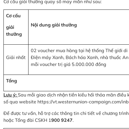
Cơ cấu giải thưởng quay số may mắn như sau:
Cơ cấu
Nội dung giải thưởng
giải
thưởng
02 voucher mua hàng tại hệ thống Thế giới di
Giải nhất
Điện máy Xanh, Bách hóa Xanh, nhà thuốc An
mỗi voucher trị giá 5.000.000 đồng
Tổng
Lưu ý:
Sau mỗi giao dịch nhận tiền kiều hối thỏa mãn điều 
số qua website
https://vt.westernunion-campaign.com/inb
Để được tư vấn, hỗ trợ các thông tin chi tiết về chương trì
hoặc Tổng đài CSKH 1
900 9247
.