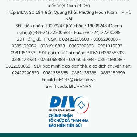
triển Việt Nam (BIDV)
Tháp BIDV, Số 194 Trần Quang Khải, Phường Hoàn Kiếm, TP Hà
Nội
SĐT tiếp nhận: 19009247 (Cá nhân)/ 19009248 (Doanh
nghiệp)/(+84-24) 22200588 - Fax: (+84-24) 22200399
SĐT Tổng đài TTCSKH: 02422200588 - 0385290066 -
0385190066 - 0981910333 - 0866200333 - 0981915333 -
0981951333 | SĐT gọi ra từ Chi nhánh BIDV: 0336258333 -
0336128333 - 0766069388 - 0766056388 - 0852198088 -
0822150068 | SĐT xác minh giao dịch thẻ, giao dịch chuyển tiền:
02422200520 - 0981358335 - 0862136388 - 0862159399
Email:
bidv247@bidv.com.vn
Swift code: BIDVVNVX