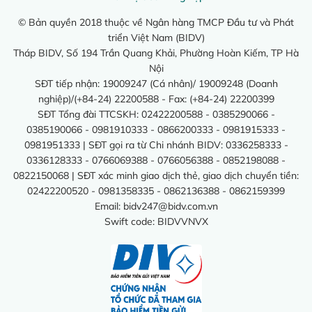
© Bản quyền 2018 thuộc về Ngân hàng TMCP Đầu tư và Phát
triển Việt Nam (BIDV)
Tháp BIDV, Số 194 Trần Quang Khải, Phường Hoàn Kiếm, TP Hà
Nội
SĐT tiếp nhận: 19009247 (Cá nhân)/ 19009248 (Doanh
nghiệp)/(+84-24) 22200588 - Fax: (+84-24) 22200399
SĐT Tổng đài TTCSKH: 02422200588 - 0385290066 -
0385190066 - 0981910333 - 0866200333 - 0981915333 -
0981951333 | SĐT gọi ra từ Chi nhánh BIDV: 0336258333 -
0336128333 - 0766069388 - 0766056388 - 0852198088 -
0822150068 | SĐT xác minh giao dịch thẻ, giao dịch chuyển tiền:
02422200520 - 0981358335 - 0862136388 - 0862159399
Email:
bidv247@bidv.com.vn
Swift code: BIDVVNVX