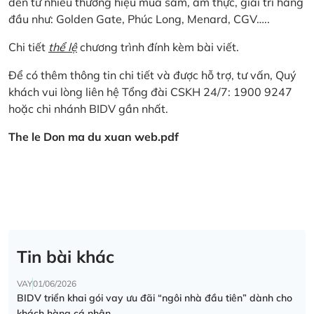
đến từ nhiều thương hiệu mua sắm, ẩm thực, giải trí hàng
đầu như: Golden Gate, Phúc Long, Menard, CGV…..
Chi tiết
thể lệ
chương trình đính kèm bài viết.
Để có thêm thông tin chi tiết và được hỗ trợ, tư vấn, Quý
khách vui lòng liên hệ Tổng đài CSKH 24/7: 1900 9247
hoặc chi nhánh BIDV gần nhất.
The le Don ma du xuan web.pdf
Tin bài khác
VAY
01/06/2026
BIDV triển khai gói vay ưu đãi “ngôi nhà đầu tiên” dành cho
khách hàng cá nhân