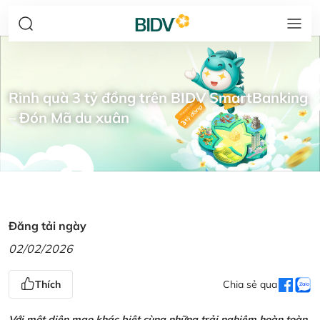
Rinh quà 3 tỷ đồng trên BIDV SmartBanking
– Đón Mã du xuân
Đăng tải ngày
02/02/2026
Thích
Chia sẻ qua
Với một diện mạo khác biệt cùng những trải nghiệm hoàn toàn