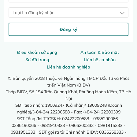
Loại tin đăng ký nhận
Đăng ký
Điều khoản sử dụng
An toàn & Bảo mật
Sơ đồ trang
Liên hệ cá nhân
Liên hệ doanh nghiệp
© Bản quyền 2018 thuộc về Ngân hàng TMCP Đầu tư và Phát
triển Việt Nam (BIDV)
Tháp BIDV, Số 194 Trần Quang Khải, Phường Hoàn Kiếm, TP Hà
Nội
SĐT tiếp nhận: 19009247 (Cá nhân)/ 19009248 (Doanh
nghiệp)/(+84-24) 22200588 - Fax: (+84-24) 22200399
SĐT Tổng đài TTCSKH: 02422200588 - 0385290066 -
0385190066 - 0981910333 - 0866200333 - 0981915333 -
0981951333 | SĐT gọi ra từ Chi nhánh BIDV: 0336258333 -