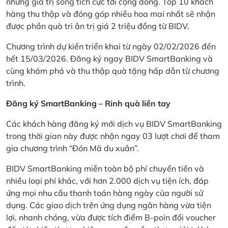
những giá trị sống tích cực tới cộng đồng. Top 10 khách
hàng thu thập và đóng góp nhiều hoa mai nhất sẽ nhận
được phần quà tri ân trị giá 2 triệu đồng từ BIDV.
Chương trình dự kiến triển khai từ ngày 02/02/2026 đến
hết 15/03/2026. Đăng ký ngay BIDV SmartBanking và
cùng khám phá và thu thập quà tặng hấp dẫn từ chương
trình.
Đăng ký SmartBanking – Rinh quà liền tay
Các khách hàng đăng ký mới dịch vụ BIDV SmartBanking
trong thời gian này được nhận ngay 03 lượt chơi để tham
gia chương trình “Đón Mã du xuân”.
BIDV SmartBanking miễn toàn bộ phí chuyển tiền và
nhiều loại phí khác, với hơn 2.000 dịch vụ tiện ích, đáp
ứng mọi nhu cầu thanh toán hàng ngày của người sử
dụng. Các giao dịch trên ứng dụng ngân hàng vừa tiện
lợi, nhanh chóng, vừa được tích điểm B-poin đổi voucher