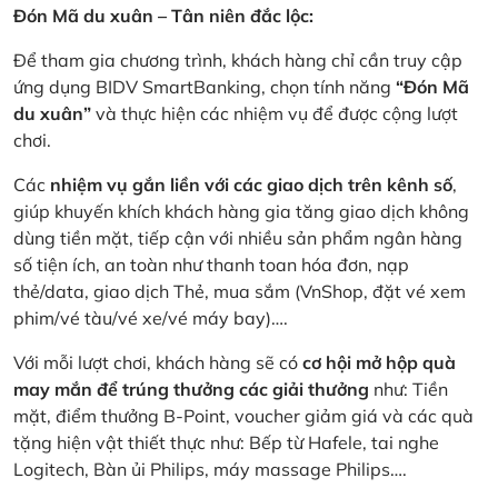
Đón Mã du xuân – Tân niên đắc lộc:
Để tham gia chương trình, khách hàng chỉ cần truy cập
ứng dụng BIDV SmartBanking, chọn tính năng
“Đón Mã
du xuân”
và thực hiện các nhiệm vụ để được cộng lượt
chơi.
Các
nhiệm vụ gắn liền với các giao dịch trên kênh số
,
giúp khuyến khích khách hàng gia tăng giao dịch không
dùng tiền mặt, tiếp cận với nhiều sản phẩm ngân hàng
số tiện ích, an toàn như thanh toan hóa đơn, nạp
thẻ/data, giao dịch Thẻ, mua sắm (VnShop, đặt vé xem
phim/vé tàu/vé xe/vé máy bay)….
Với mỗi lượt chơi, khách hàng sẽ có
cơ hội mở hộp quà
may mắn để trúng thưởng các giải thưởng
như: Tiền
mặt, điểm thưởng B-Point, voucher giảm giá và các quà
tặng hiện vật thiết thực như: Bếp từ Hafele, tai nghe
Logitech, Bàn ủi Philips, máy massage Philips….