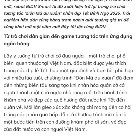
mới, robot BIDV Smart AI đã xuất hiện trở lại trong trò chơi
tương tác “Đón Mã du xuân” nhân dịp Tết Bính Ngọ 2026. Trải
nghiệm hấp dẫn cùng hàng trăm nghìn giải thưởng giá trị để
cùng khai mở một năm mới đầy tài lộc cùng BIDV.
Từ trò chơi dân gian đến game tương tác trên ứng dụng
ngân hàng:
Lấy ý tưởng từ trò chơi cờ đua ngựa – một trò chơi phổ
biến, quen thuộc tại Việt Nam, đặc biệt được yêu thích
trong các dịp lễ Tết, họp mặt gia đình và bạn bè, phù hợp
với nhiều lứa tuổi, chương trình “Đón Mã du xuân” đã đem
đến những biến tấu sáng tạo khi nhân hóa quân cờ cá
ngựa thành một chú ngựa nhỏ rong ruổi trên hành trình
khám phá vẻ đẹp của quê hương đất nước khi Tết đến
xuân về. Mỗi lần gieo xúc xắc không chỉ mang đến cơ hội
trúng các phần quà hấp dẫn từ chương trình mà còn là
một bước tiến trên con đường khám phá di sản, vẻ đẹp
của đất nước và con người Việt Nam.