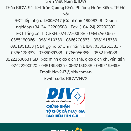
triển Việt Nam (BIDV)
Tháp BIDV, Số 194 Trần Quang Khải, Phường Hoàn Kiếm, TP Hà
Nội
SĐT tiếp nhận: 19009247 (Cá nhân)/ 19009248 (Doanh
nghiệp)/(+84-24) 22200588 - Fax: (+84-24) 22200399
SĐT Tổng đài TTCSKH: 02422200588 - 0385290066 -
0385190066 - 0981910333 - 0866200333 - 0981915333 -
0981951333 | SĐT gọi ra từ Chi nhánh BIDV: 0336258333 -
0336128333 - 0766069388 - 0766056388 - 0852198088 -
0822150068 | SĐT xác minh giao dịch thẻ, giao dịch chuyển tiền:
02422200520 - 0981358335 - 0862136388 - 0862159399
Email:
bidv247@bidv.com.vn
Swift code: BIDVVNVX