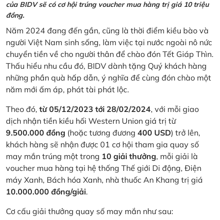
của BIDV sẽ có cơ hội trúng voucher mua hàng trị giá 10 triệu
đồng.
Năm 2024 đang đến gần, cũng là thời điểm kiều bào và
người Việt Nam sinh sống, làm việc tại nước ngoài nô nức
chuyển tiền về cho người thân để chào đón Tết Giáp Thìn.
Thấu hiểu nhu cầu đó, BIDV dành tặng Quý khách hàng
những phần quà hấp dẫn, ý nghĩa để cùng đón chào một
năm mới ấm áp, phát tài phát lộc.
Theo đó,
từ 05/12/2023 tới 28/02/2024
, với mỗi giao
dịch nhận tiền kiều hối Western Union giá trị từ
9.500.000 đồng
(hoặc tương đương
400 USD
) trở lên,
khách hàng sẽ nhận được 01 cơ hội tham gia quay số
may mắn trúng một trong
10 giải thưởng
, mỗi giải là
voucher mua hàng tại hệ thống Thế giới Di động, Điện
máy Xanh, Bách hóa Xanh, nhà thuốc An Khang trị giá
10.000.000 đồng/giải
.
Cơ cấu giải thưởng quay số may mắn như sau: