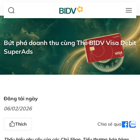
Bứt phá doanh thu cùng Thẻ BIDV Visa Debit
SuperAds
Đăng tải ngày
06/02/2026
Thích
Chia sẻ qua
Thấu hiểu nhu cầu của các Chủ Shop, Tiểu thương bán hàng