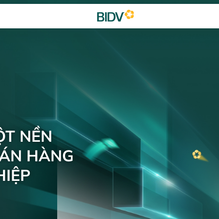
ỘT NỀN
BÁN HÀNG
IỆP