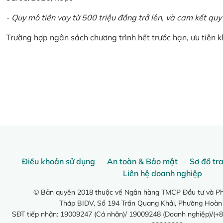
- Quy mô tiền vay từ 500 triệu đồng trở lên, và cam kết quy
Trường hợp ngân sách chương trình hết trước hạn, ưu tiên 
Điều khoản sử dụng
An toàn & Bảo mật
Sơ đồ tr
Liên hệ doanh nghiệp
© Bản quyền 2018 thuộc về Ngân hàng TMCP Đầu tư và Phá
Tháp BIDV, Số 194 Trần Quang Khải, Phường Hoàn
SĐT tiếp nhận: 19009247 (Cá nhân)/ 19009248 (Doanh nghiệp)/(+8