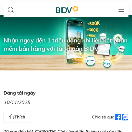
Nhận ngay đến 1 triệu đồng khi liên kết phần
mềm bán hàng với tài khoản BIDV
Đăng tải ngày
10/11/2025
Thích
Chia sẻ qua
Từ nay đến hết 31/03/2026, Chủ shop/tiểu thương chỉ cần liên