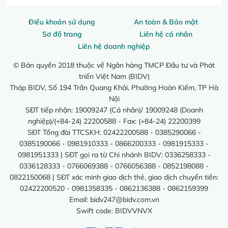
Điều khoản sử dụng
An toàn & Bảo mật
Sơ đồ trang
Liên hệ cá nhân
Liên hệ doanh nghiệp
© Bản quyền 2018 thuộc về Ngân hàng TMCP Đầu tư và Phát
triển Việt Nam (BIDV)
Tháp BIDV, Số 194 Trần Quang Khải, Phường Hoàn Kiếm, TP Hà
Nội
SĐT tiếp nhận: 19009247 (Cá nhân)/ 19009248 (Doanh
nghiệp)/(+84-24) 22200588 - Fax: (+84-24) 22200399
SĐT Tổng đài TTCSKH: 02422200588 - 0385290066 -
0385190066 - 0981910333 - 0866200333 - 0981915333 -
0981951333 | SĐT gọi ra từ Chi nhánh BIDV: 0336258333 -
0336128333 - 0766069388 - 0766056388 - 0852198088 -
0822150068 | SĐT xác minh giao dịch thẻ, giao dịch chuyển tiền:
02422200520 - 0981358335 - 0862136388 - 0862159399
Email:
bidv247@bidv.com.vn
Swift code: BIDVVNVX