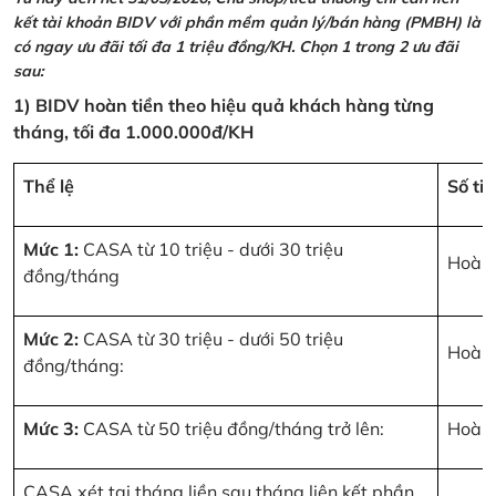
kết tài khoản BIDV với phần mềm quản lý/bán hàng (PMBH) là
có ngay ưu đãi tối đa 1 triệu đồng/KH. Chọn 1 trong 2 ưu đãi
sau:
1) BIDV hoàn tiền theo hiệu quả khách hàng từng
tháng, tối đa 1.000.000đ/KH
Thể lệ
Số ti
Mức 1:
CASA từ 10 triệu - dưới 30 triệu
Hoàn 
đồng/tháng
Mức 2:
CASA từ 30 triệu - dưới 50 triệu
Hoàn 
đồng/tháng:
Mức 3:
CASA từ 50 triệu đồng/tháng trở lên:
Hoàn 
CASA xét tại tháng liền sau tháng liên kết phần