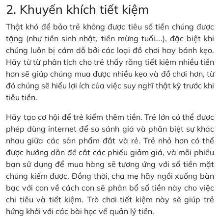
2. Khuyến khích tiết kiệm
Thật khó để bảo trẻ không được tiêu số tiền chúng được
tặng (như tiền sinh nhật, tiền mừng tuổi….), đặc biệt khi
chúng luôn bị cám dỗ bởi các loại đồ chơi hay bánh kẹo.
Hãy từ từ phân tích cho trẻ thấy rằng tiết kiệm nhiều tiền
hơn sẽ giúp chúng mua được nhiều kẹo và đồ chơi hơn, từ
đó chúng sẽ hiểu lợi ích của việc suy nghĩ thật kỹ trước khi
tiêu tiền.
Hãy tạo cơ hội để trẻ kiếm thêm tiền. Trẻ lớn có thể được
phép dùng internet để so sánh giá và phân biệt sự khác
nhau giữa các sản phẩm đắt và rẻ. Trẻ nhỏ hơn có thể
được hướng dẫn để cắt các phiếu giảm giá, và mỗi phiếu
bạn sử dụng để mua hàng sẽ tương ứng với số tiền mặt
chúng kiếm được. Đồng thời, cha mẹ hãy ngồi xuống bàn
bạc với con về cách con sẽ phân bổ số tiền này cho việc
chi tiêu và tiết kiệm. Trò chơi tiết kiệm này sẽ giúp trẻ
hứng khởi với các bài học về quản lý tiền.