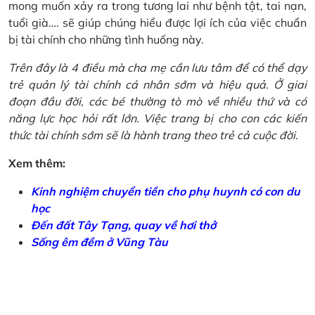
mong muốn xảy ra trong tương lai như bệnh tật, tai nạn,
tuổi già…. sẽ giúp chúng hiểu được lợi ích của việc chuẩn
bị tài chính cho những tình huống này.
Trên đây là 4 điều mà cha mẹ cần lưu tâm để có thể dạy
trẻ quản lý tài chính cá nhân sớm và hiệu quả. Ở giai
đoạn đầu đời, các bé thường tò mò về nhiều thứ và có
năng lực học hỏi rất lớn. Việc trang bị cho con các kiến
thức tài chính sớm sẽ là hành trang theo trẻ cả cuộc đời.
Xem thêm:
Kinh nghiệm chuyển tiền cho phụ huynh có con du
học
Đến đất Tây Tạng, quay về hơi thở
Sống êm đềm ở Vũng Tàu