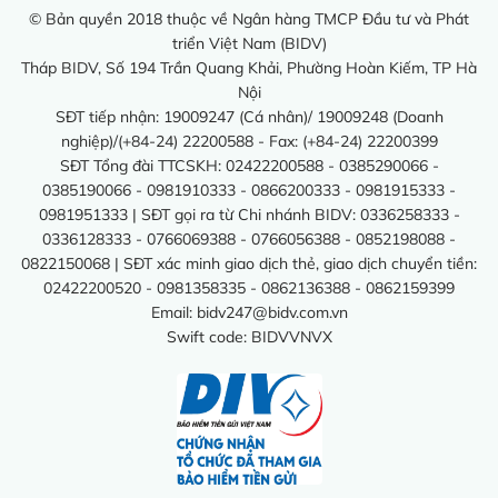
© Bản quyền 2018 thuộc về Ngân hàng TMCP Đầu tư và Phát
triển Việt Nam (BIDV)
Tháp BIDV, Số 194 Trần Quang Khải, Phường Hoàn Kiếm, TP Hà
Nội
SĐT tiếp nhận: 19009247 (Cá nhân)/ 19009248 (Doanh
nghiệp)/(+84-24) 22200588 - Fax: (+84-24) 22200399
SĐT Tổng đài TTCSKH: 02422200588 - 0385290066 -
0385190066 - 0981910333 - 0866200333 - 0981915333 -
0981951333 | SĐT gọi ra từ Chi nhánh BIDV: 0336258333 -
0336128333 - 0766069388 - 0766056388 - 0852198088 -
0822150068 | SĐT xác minh giao dịch thẻ, giao dịch chuyển tiền:
02422200520 - 0981358335 - 0862136388 - 0862159399
Email:
bidv247@bidv.com.vn
Swift code: BIDVVNVX