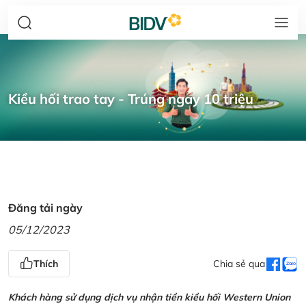
Kiều hối trao tay - Trúng ngay 10 triệu
Đăng tải ngày
05/12/2023
Thích
Chia sẻ qua
Khách hàng sử dụng dịch vụ nhận tiền kiều hối Western Union