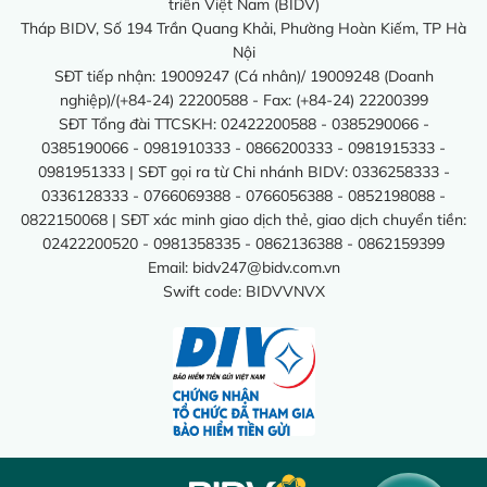
triển Việt Nam (BIDV)
Tháp BIDV, Số 194 Trần Quang Khải, Phường Hoàn Kiếm, TP Hà
Nội
SĐT tiếp nhận: 19009247 (Cá nhân)/ 19009248 (Doanh
nghiệp)/(+84-24) 22200588 - Fax: (+84-24) 22200399
SĐT Tổng đài TTCSKH: 02422200588 - 0385290066 -
0385190066 - 0981910333 - 0866200333 - 0981915333 -
0981951333 | SĐT gọi ra từ Chi nhánh BIDV: 0336258333 -
0336128333 - 0766069388 - 0766056388 - 0852198088 -
0822150068 | SĐT xác minh giao dịch thẻ, giao dịch chuyển tiền:
02422200520 - 0981358335 - 0862136388 - 0862159399
Email:
bidv247@bidv.com.vn
Swift code: BIDVVNVX