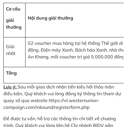
Cơ cấu
Nội dung giải thưởng
giải
thưởng
02 voucher mua hàng tại hệ thống Thế giới di
Giải
động, Điện máy Xanh, Bách hóa Xanh, nhà thu
nhất
An Khang, mỗi voucher trị giá 5.000.000 đồng
Tổng
Lưu ý:
Sau mỗi giao dịch nhận tiền kiều hối thỏa mãn
điều kiện, Quý khách vui lòng đăng ký thông tin tham dự
quay số qua website
https://vt.westernunion-
campaign.com/inbound/registerform.php
Để được tư vấn, hỗ trợ các thông tin chi tiết về chương
trình, Quý khách vui lòng liên hệ Chi nhánh BIDV gần