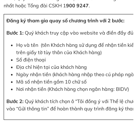
nhất hoặc Tổng đài CSKH 1
900 9247
.
Đăng ký tham gia quay số chương trình với 2 bước:
Bước 1:
Quý khách truy cập vào website và điền đầy đủ cá
Họ và tên (tên Khách hàng sử dụng để nhận tiền kiều
trên giấy tờ tùy thân của Khách hàng)
Số điện thoại
Địa chỉ hiện tại của khách hàng
Ngày nhận tiền (khách hàng nhập theo cú pháp ngà
Mã số nhận tiền gồm 10 chữ số
Nơi nhận tiền (Khách hàng chọn ngân hàng: BIDV)
Bước 2:
Quý khách tích chọn ô “Tôi đồng ý với Thể lệ chư
vào “Gửi thông tin” để hoàn thành quy trình đăng ký tham