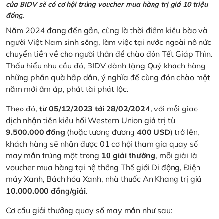
của BIDV sẽ có cơ hội trúng voucher mua hàng trị giá 10 triệu
đồng.
Năm 2024 đang đến gần, cũng là thời điểm kiều bào và
người Việt Nam sinh sống, làm việc tại nước ngoài nô nức
chuyển tiền về cho người thân để chào đón Tết Giáp Thìn.
Thấu hiểu nhu cầu đó, BIDV dành tặng Quý khách hàng
những phần quà hấp dẫn, ý nghĩa để cùng đón chào một
năm mới ấm áp, phát tài phát lộc.
Theo đó,
từ 05/12/2023 tới 28/02/2024
, với mỗi giao
dịch nhận tiền kiều hối Western Union giá trị từ
9.500.000 đồng
(hoặc tương đương
400 USD
) trở lên,
khách hàng sẽ nhận được 01 cơ hội tham gia quay số
may mắn trúng một trong
10 giải thưởng
, mỗi giải là
voucher mua hàng tại hệ thống Thế giới Di động, Điện
máy Xanh, Bách hóa Xanh, nhà thuốc An Khang trị giá
10.000.000 đồng/giải
.
Cơ cấu giải thưởng quay số may mắn như sau: