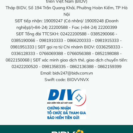
triển Việt Nam (BIDV)
Tháp BIDV, Số 194 Trần Quang Khải, Phường Hoàn Kiếm, TP Hà
Nội
SĐT tiếp nhận: 19009247 (Cá nhân)/ 19009248 (Doanh
nghiệp)/(+84-24) 22200588 - Fax: (+84-24) 22200399
SĐT Tổng đài TTCSKH: 02422200588 - 0385290066 -
0385190066 - 0981910333 - 0866200333 - 0981915333 -
0981951333 | SĐT gọi ra từ Chi nhánh BIDV: 0336258333 -
0336128333 - 0766069388 - 0766056388 - 0852198088 -
0822150068 | SĐT xác minh giao dịch thẻ, giao dịch chuyển tiền:
02422200520 - 0981358335 - 0862136388 - 0862159399
Email:
bidv247@bidv.com.vn
Swift code: BIDVVNVX