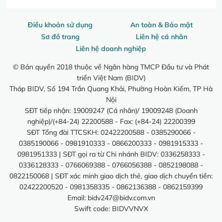
Điều khoản sử dụng
An toàn & Bảo mật
Sơ đồ trang
Liên hệ cá nhân
Liên hệ doanh nghiệp
© Bản quyền 2018 thuộc về Ngân hàng TMCP Đầu tư và Phát
triển Việt Nam (BIDV)
Tháp BIDV, Số 194 Trần Quang Khải, Phường Hoàn Kiếm, TP Hà
Nội
SĐT tiếp nhận: 19009247 (Cá nhân)/ 19009248 (Doanh
nghiệp)/(+84-24) 22200588 - Fax: (+84-24) 22200399
SĐT Tổng đài TTCSKH: 02422200588 - 0385290066 -
0385190066 - 0981910333 - 0866200333 - 0981915333 -
0981951333 | SĐT gọi ra từ Chi nhánh BIDV: 0336258333 -
0336128333 - 0766069388 - 0766056388 - 0852198088 -
0822150068 | SĐT xác minh giao dịch thẻ, giao dịch chuyển tiền:
02422200520 - 0981358335 - 0862136388 - 0862159399
Email:
bidv247@bidv.com.vn
Swift code: BIDVVNVX