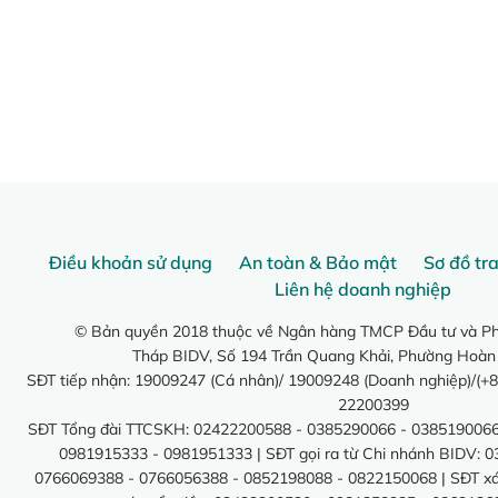
Điều khoản sử dụng
An toàn & Bảo mật
Sơ đồ tr
Liên hệ doanh nghiệp
© Bản quyền 2018 thuộc về Ngân hàng TMCP Đầu tư và Phá
Tháp BIDV, Số 194 Trần Quang Khải, Phường Hoàn
SĐT tiếp nhận: 19009247 (Cá nhân)/ 19009248 (Doanh nghiệp)/(+8
22200399
SĐT Tổng đài TTCSKH: 02422200588 - 0385290066 - 0385190066
0981915333 - 0981951333 | SĐT gọi ra từ Chi nhánh BIDV: 
0766069388 - 0766056388 - 0852198088 - 0822150068 | SĐT xác 