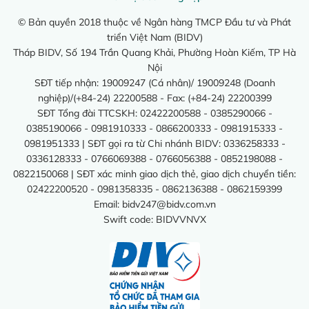
© Bản quyền 2018 thuộc về Ngân hàng TMCP Đầu tư và Phát
triển Việt Nam (BIDV)
Tháp BIDV, Số 194 Trần Quang Khải, Phường Hoàn Kiếm, TP Hà
Nội
SĐT tiếp nhận: 19009247 (Cá nhân)/ 19009248 (Doanh
nghiệp)/(+84-24) 22200588 - Fax: (+84-24) 22200399
SĐT Tổng đài TTCSKH: 02422200588 - 0385290066 -
0385190066 - 0981910333 - 0866200333 - 0981915333 -
0981951333 | SĐT gọi ra từ Chi nhánh BIDV: 0336258333 -
0336128333 - 0766069388 - 0766056388 - 0852198088 -
0822150068 | SĐT xác minh giao dịch thẻ, giao dịch chuyển tiền:
02422200520 - 0981358335 - 0862136388 - 0862159399
Email:
bidv247@bidv.com.vn
Swift code: BIDVVNVX