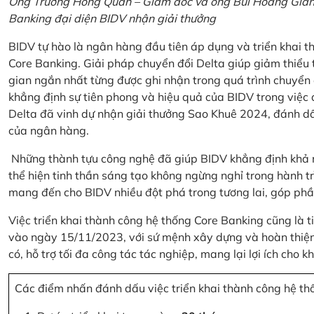
Ông Trương Hồng Quân – Giám đốc và ông Bùi Hoàng Giang
Banking đại diện BIDV nhận giải thưởng
BIDV tự hào là ngân hàng đầu tiên áp dụng và triển khai 
Core Banking. Giải pháp chuyển đổi Delta giúp giảm thiểu t
gian ngắn nhất từng được ghi nhận trong quá trình chuyển
khẳng định sự tiên phong và hiệu quả của BIDV trong việc
Delta đã vinh dự nhận giải thưởng Sao Khuê 2024, đánh dấ
của ngân hàng.
Những thành tựu công nghệ đã giúp BIDV khẳng định khả nă
thể hiện tinh thần sáng tạo không ngừng nghỉ trong hành tr
mang đến cho BIDV nhiều đột phá trong tương lai, góp phầ
Việc triển khai thành công hệ thống Core Banking cũng là 
vào ngày 15/11/2023, với sứ mệnh xây dựng và hoàn thiện 
có, hỗ trợ tối đa công tác tác nghiệp, mang lại lợi ích cho
Các điểm nhấn đánh dấu việc triển khai thành công hệ th