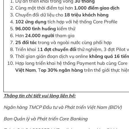
Dự án triển khai trong vòng
30 tháng
Cùng một thời điểm tại hơn
1.000 điểm giao dịch
Chuyển đổi dữ liệu cho
18 triệu khách hàng
102 ứng dụng
tích hợp với hệ thống Core Profile
96.000 tình huống
kiểm thử
Hơn
24.000 người
tham gia
25 đối tác
trong và ngoài nước cùng phối hợp
Triển khai 1
1 đợt chuyển đổi
thử nghiệm, 3 đợt Pilot 
Thời gian gián đoạn dịch vụ online
không quá 16 tiế
Hợp long triển khai hệ thống Payment hub cùng Core 
Việt Nam
, T
op 30% ngân hàng
trên thế giới thực hi
Thông tin chi tiết vui lòng liên hệ:
Ngân hàng TMCP Đầu tư và Phát triển Việt Nam (BIDV)
Ban Quản lý và Phát triển Core Banking