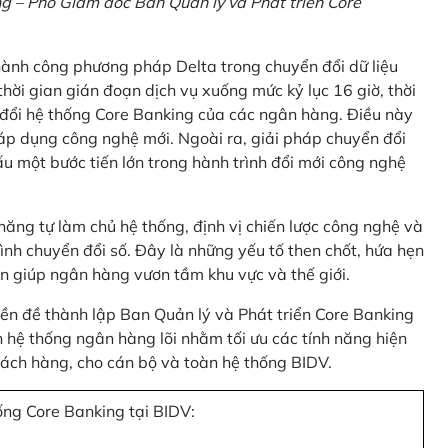
 – Phó Giám đốc Ban Quản lý và Phát triển Core
thành công phương pháp Delta trong chuyển đổi dữ liệu
hời gian gián đoạn dịch vụ xuống mức kỷ lục 16 giờ, thời
 đổi hệ thống Core Banking của các ngân hàng. Điều này
 áp dụng công nghệ mới. Ngoài ra, giải pháp chuyển đổi
u một bước tiến lớn trong hành trình đổi mới công nghệ
ng tự làm chủ hệ thống, định vị chiến lược công nghệ và
ình chuyển đổi số. Đây là những yếu tố then chốt, hứa hẹn
n giúp ngân hàng vươn tầm khu vực và thế giới.
tiền đề thành lập Ban Quản lý và Phát triển Core Banking
hệ thống ngân hàng lõi nhằm tối ưu các tính năng hiện
 khách hàng, cho cán bộ và toàn hệ thống BIDV.
ống Core Banking tại BIDV: