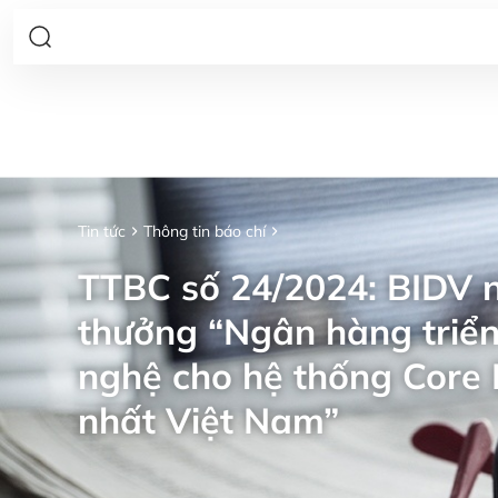
Tin tức
Thông tin báo chí
TTBC số 24/2024: BIDV n
thưởng “Ngân hàng triển
nghệ cho hệ thống Core 
nhất Việt Nam”