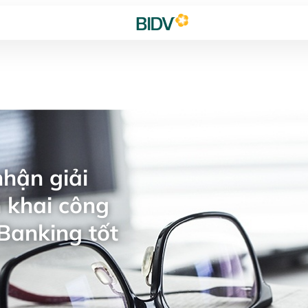
hận giải
 khai công
Banking tốt