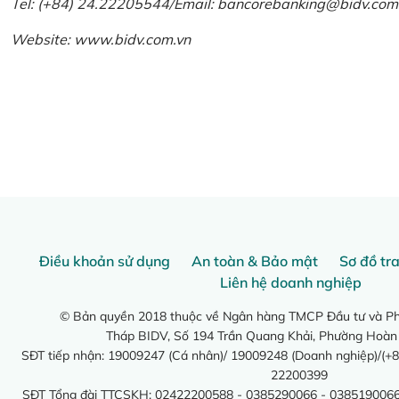
Tel: (+84) 24.22205544/Email: bancorebanking@bidv.com
Website:
www.bidv.com.vn
Điều khoản sử dụng
An toàn & Bảo mật
Sơ đồ tr
Liên hệ doanh nghiệp
© Bản quyền 2018 thuộc về Ngân hàng TMCP Đầu tư và Phá
Tháp BIDV, Số 194 Trần Quang Khải, Phường Hoàn
SĐT tiếp nhận: 19009247 (Cá nhân)/ 19009248 (Doanh nghiệp)/(+8
22200399
SĐT Tổng đài TTCSKH: 02422200588 - 0385290066 - 0385190066