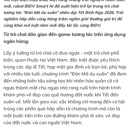
mới, robot BIDV Smart AI đã xuất hiện trở lại trong trò chơi
tương tác “Đón Mã du xuân” nhân dịp Tết Bính Ngọ 2026. Trải
nghiệm hấp dẫn cùng hàng trăm nghìn giải thưởng giá trị để
cùng khai mở một năm mới đầy tài lộc cùng BIDV.
Từ trò chơi dân gian đến game tương tác trên ứng dụng
ngân hàng:
Lấy ý tưởng từ trò chơi cờ đua ngựa – một trò chơi phổ
biến, quen thuộc tại Việt Nam, đặc biệt được yêu thích
trong các dịp lễ Tết, họp mặt gia đình và bạn bè, phù hợp
với nhiều lứa tuổi, chương trình “Đón Mã du xuân” đã đem
đến những biến tấu sáng tạo khi nhân hóa quân cờ cá
ngựa thành một chú ngựa nhỏ rong ruổi trên hành trình
khám phá vẻ đẹp của quê hương đất nước khi Tết đến
xuân về. Mỗi lần gieo xúc xắc không chỉ mang đến cơ hội
trúng các phần quà hấp dẫn từ chương trình mà còn là
một bước tiến trên con đường khám phá di sản, vẻ đẹp
của đất nước và con người Việt Nam.