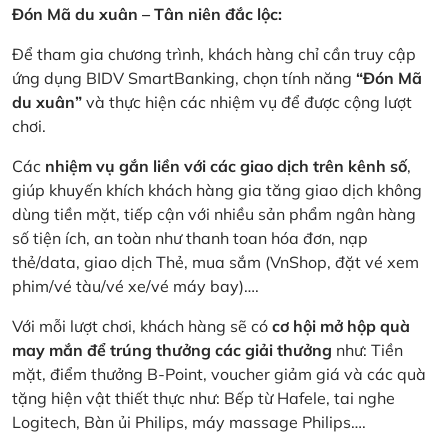
Đón Mã du xuân – Tân niên đắc lộc:
Để tham gia chương trình, khách hàng chỉ cần truy cập
ứng dụng BIDV SmartBanking, chọn tính năng
“Đón Mã
du xuân”
và thực hiện các nhiệm vụ để được cộng lượt
chơi.
Các
nhiệm vụ gắn liền với các giao dịch trên kênh số
,
giúp khuyến khích khách hàng gia tăng giao dịch không
dùng tiền mặt, tiếp cận với nhiều sản phẩm ngân hàng
số tiện ích, an toàn như thanh toan hóa đơn, nạp
thẻ/data, giao dịch Thẻ, mua sắm (VnShop, đặt vé xem
phim/vé tàu/vé xe/vé máy bay)….
Với mỗi lượt chơi, khách hàng sẽ có
cơ hội mở hộp quà
may mắn để trúng thưởng các giải thưởng
như: Tiền
mặt, điểm thưởng B-Point, voucher giảm giá và các quà
tặng hiện vật thiết thực như: Bếp từ Hafele, tai nghe
Logitech, Bàn ủi Philips, máy massage Philips….