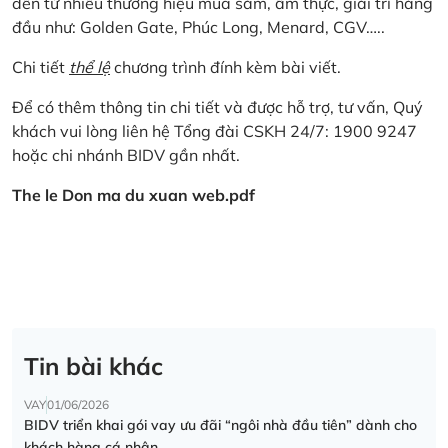
đến từ nhiều thương hiệu mua sắm, ẩm thực, giải trí hàng
đầu như: Golden Gate, Phúc Long, Menard, CGV…..
Chi tiết
thể lệ
chương trình đính kèm bài viết.
Để có thêm thông tin chi tiết và được hỗ trợ, tư vấn, Quý
khách vui lòng liên hệ Tổng đài CSKH 24/7: 1900 9247
hoặc chi nhánh BIDV gần nhất.
The le Don ma du xuan web.pdf
Tin bài khác
VAY
01/06/2026
BIDV triển khai gói vay ưu đãi “ngôi nhà đầu tiên” dành cho
khách hàng cá nhân