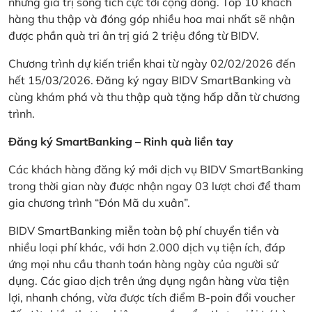
những giá trị sống tích cực tới cộng đồng. Top 10 khách
hàng thu thập và đóng góp nhiều hoa mai nhất sẽ nhận
được phần quà tri ân trị giá 2 triệu đồng từ BIDV.
Chương trình dự kiến triển khai từ ngày 02/02/2026 đến
hết 15/03/2026. Đăng ký ngay BIDV SmartBanking và
cùng khám phá và thu thập quà tặng hấp dẫn từ chương
trình.
Đăng ký SmartBanking – Rinh quà liền tay
Các khách hàng đăng ký mới dịch vụ BIDV SmartBanking
trong thời gian này được nhận ngay 03 lượt chơi để tham
gia chương trình “Đón Mã du xuân”.
BIDV SmartBanking miễn toàn bộ phí chuyển tiền và
nhiều loại phí khác, với hơn 2.000 dịch vụ tiện ích, đáp
ứng mọi nhu cầu thanh toán hàng ngày của người sử
dụng. Các giao dịch trên ứng dụng ngân hàng vừa tiện
lợi, nhanh chóng, vừa được tích điểm B-poin đổi voucher