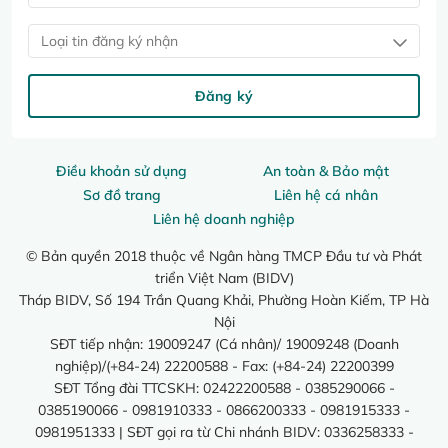
Loại tin đăng ký nhận
Đăng ký
Điều khoản sử dụng
An toàn & Bảo mật
Sơ đồ trang
Liên hệ cá nhân
Liên hệ doanh nghiệp
© Bản quyền 2018 thuộc về Ngân hàng TMCP Đầu tư và Phát
triển Việt Nam (BIDV)
Tháp BIDV, Số 194 Trần Quang Khải, Phường Hoàn Kiếm, TP Hà
Nội
SĐT tiếp nhận: 19009247 (Cá nhân)/ 19009248 (Doanh
nghiệp)/(+84-24) 22200588 - Fax: (+84-24) 22200399
SĐT Tổng đài TTCSKH: 02422200588 - 0385290066 -
0385190066 - 0981910333 - 0866200333 - 0981915333 -
0981951333 | SĐT gọi ra từ Chi nhánh BIDV: 0336258333 -