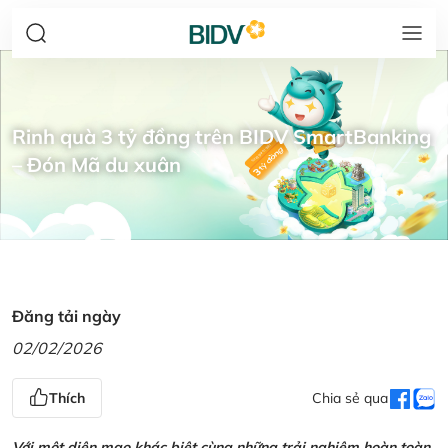
Rinh quà 3 tỷ đồng trên BIDV SmartBanking
– Đón Mã du xuân
Đăng tải ngày
02/02/2026
Thích
Chia sẻ qua
Với một diện mạo khác biệt cùng những trải nghiệm hoàn toàn