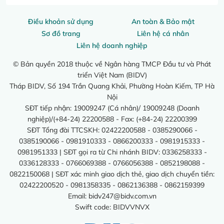
Điều khoản sử dụng
An toàn & Bảo mật
Sơ đồ trang
Liên hệ cá nhân
Liên hệ doanh nghiệp
© Bản quyền 2018 thuộc về Ngân hàng TMCP Đầu tư và Phát
triển Việt Nam (BIDV)
Tháp BIDV, Số 194 Trần Quang Khải, Phường Hoàn Kiếm, TP Hà
Nội
SĐT tiếp nhận: 19009247 (Cá nhân)/ 19009248 (Doanh
nghiệp)/(+84-24) 22200588 - Fax: (+84-24) 22200399
SĐT Tổng đài TTCSKH: 02422200588 - 0385290066 -
0385190066 - 0981910333 - 0866200333 - 0981915333 -
0981951333 | SĐT gọi ra từ Chi nhánh BIDV: 0336258333 -
0336128333 - 0766069388 - 0766056388 - 0852198088 -
0822150068 | SĐT xác minh giao dịch thẻ, giao dịch chuyển tiền:
02422200520 - 0981358335 - 0862136388 - 0862159399
Email:
bidv247@bidv.com.vn
Swift code: BIDVVNVX