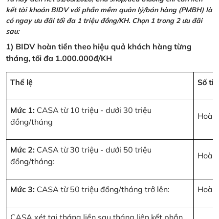
kết tài khoản BIDV với phần mềm quản lý/bán hàng (PMBH) là
có ngay ưu đãi tối đa 1 triệu đồng/KH. Chọn 1 trong 2 ưu đãi
sau:
1) BIDV hoàn tiền theo hiệu quả khách hàng từng
tháng, tối đa 1.000.000đ/KH
Thể lệ
Số ti
Mức 1:
CASA từ 10 triệu - dưới 30 triệu
Hoàn 
đồng/tháng
Mức 2:
CASA từ 30 triệu - dưới 50 triệu
Hoàn 
đồng/tháng:
Mức 3:
CASA từ 50 triệu đồng/tháng trở lên:
Hoàn 
CASA xét tại tháng liền sau tháng liên kết phần