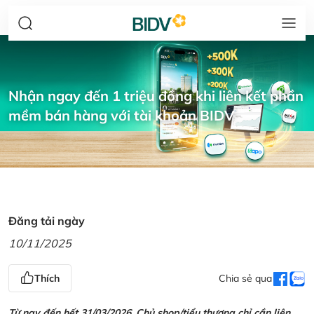
Nhận ngay đến 1 triệu đồng khi liên kết phần
mềm bán hàng với tài khoản BIDV
Đăng tải ngày
10/11/2025
Thích
Chia sẻ qua
Từ nay đến hết 31/03/2026, Chủ shop/tiểu thương chỉ cần liên