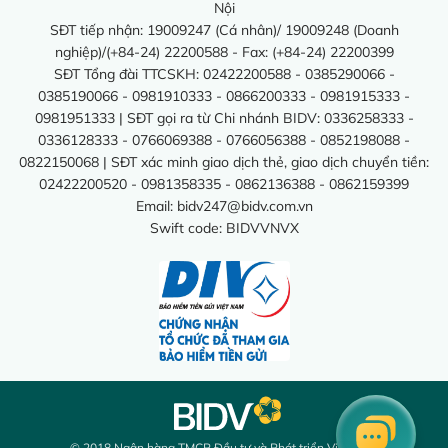
Nội
SĐT tiếp nhận: 19009247 (Cá nhân)/ 19009248 (Doanh
nghiệp)/(+84-24) 22200588 - Fax: (+84-24) 22200399
SĐT Tổng đài TTCSKH: 02422200588 - 0385290066 -
0385190066 - 0981910333 - 0866200333 - 0981915333 -
0981951333 | SĐT gọi ra từ Chi nhánh BIDV: 0336258333 -
0336128333 - 0766069388 - 0766056388 - 0852198088 -
0822150068 | SĐT xác minh giao dịch thẻ, giao dịch chuyển tiền:
02422200520 - 0981358335 - 0862136388 - 0862159399
Email:
bidv247@bidv.com.vn
Swift code: BIDVVNVX
© 2018 Ngân hàng TMCP Đầu tư và Phát triển Việt Nam