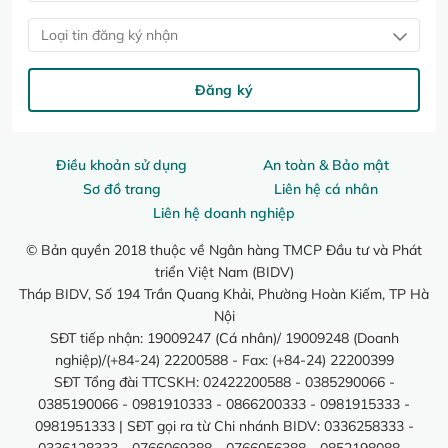
Loại tin đăng ký nhận
Đăng ký
Điều khoản sử dụng
An toàn & Bảo mật
Sơ đồ trang
Liên hệ cá nhân
Liên hệ doanh nghiệp
© Bản quyền 2018 thuộc về Ngân hàng TMCP Đầu tư và Phát
triển Việt Nam (BIDV)
Tháp BIDV, Số 194 Trần Quang Khải, Phường Hoàn Kiếm, TP Hà
Nội
SĐT tiếp nhận: 19009247 (Cá nhân)/ 19009248 (Doanh
nghiệp)/(+84-24) 22200588 - Fax: (+84-24) 22200399
SĐT Tổng đài TTCSKH: 02422200588 - 0385290066 -
0385190066 - 0981910333 - 0866200333 - 0981915333 -
0981951333 | SĐT gọi ra từ Chi nhánh BIDV: 0336258333 -
0336128333 - 0766069388 - 0766056388 - 0852198088 -