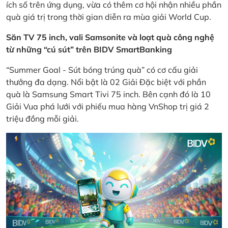
ích số trên ứng dụng, vừa có thêm cơ hội nhận nhiều phần
quà giá trị trong thời gian diễn ra mùa giải World Cup.
Săn TV 75 inch, vali Samsonite và loạt quà công nghệ
từ những “cú sút” trên BIDV SmartBanking
“Summer Goal - Sút bóng trúng quà” có cơ cấu giải
thưởng đa dạng. Nổi bật là 02 Giải Đặc biệt với phần
quà là Samsung Smart Tivi 75 inch. Bên cạnh đó là 10
Giải Vua phá lưới với phiếu mua hàng VnShop trị giá 2
triệu đồng mỗi giải.