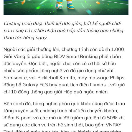
Chương trình được thiết kế đơn giản, bất kể người chơi
nào cũng có cơ hội nhận quà hấp dẫn thông qua những
thao tác hàng ngày .
Ngoài các giải thưởng lớn, chương trình còn dành 1.000
Giải Vàng là gấu bông BIDV SmartBanking phiên bản
độc quyền. Đặc biệt, người chơi còn có cơ hội sở hữu
nhiều sản phẩm công nghệ và đồ gia dụng như vali
Samsonite, vợt Pickleball Kamito, máy massage Philips,
đồng hồ Galaxy Fit3 hay quạt tích điện Lumias… với giá
chỉ 10 đồng thông qua giải Hộp quà ngẫu nhiên.
Bên cạnh đó, hàng nghìn phần quà khác cũng được trao
tặng xuyên suốt chương trình như tiền chuyển khoản,
điểm B-point và các mã ưu đãi giảm giá lên tới 50% khi
sử dụng các dịch vụ trên hệ sinh thái, bao gồm VNPAY
Taxi, đặt vé máy bay, tàu hỏa, xe khách, vé xem phim,