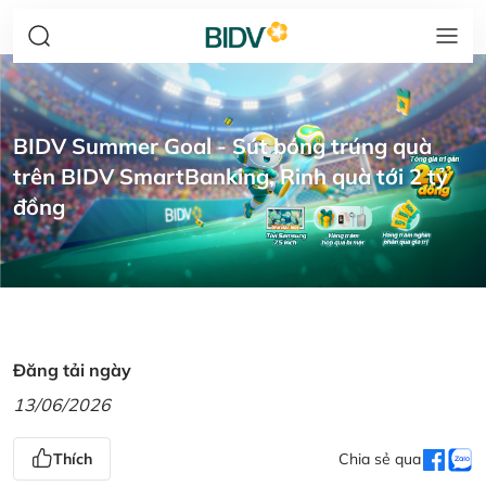
BIDV Summer Goal - Sút bóng trúng quà
trên BIDV SmartBanking, Rinh quà tới 2 tỷ
đồng
Đăng tải ngày
13/06/2026
Thích
Chia sẻ qua