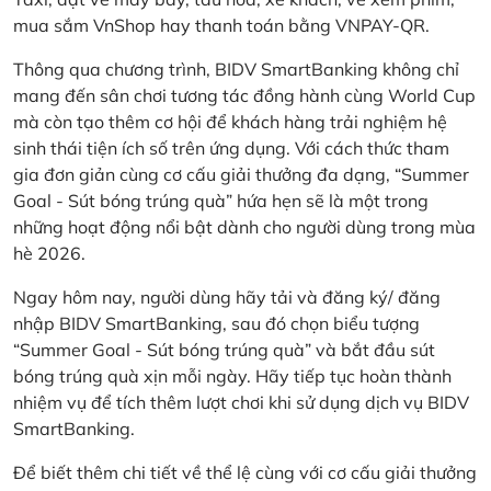
mua sắm VnShop hay thanh toán bằng VNPAY-QR.
Thông qua chương trình, BIDV SmartBanking không chỉ
mang đến sân chơi tương tác đồng hành cùng World Cup
mà còn tạo thêm cơ hội để khách hàng trải nghiệm hệ
sinh thái tiện ích số trên ứng dụng. Với cách thức tham
gia đơn giản cùng cơ cấu giải thưởng đa dạng, “Summer
Goal - Sút bóng trúng quà” hứa hẹn sẽ là một trong
những hoạt động nổi bật dành cho người dùng trong mùa
hè 2026.
Ngay hôm nay, người dùng hãy tải và đăng ký/ đăng
nhập BIDV SmartBanking, sau đó chọn biểu tượng
“Summer Goal - Sút bóng trúng quà” và bắt đầu sút
bóng trúng quà xịn mỗi ngày. Hãy tiếp tục hoàn thành
nhiệm vụ để tích thêm lượt chơi khi sử dụng dịch vụ BIDV
SmartBanking.
Để biết thêm chi tiết về thể lệ cùng với cơ cấu giải thưởng