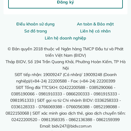
Đăng ký
Điều khoản sử dụng
An toàn & Bảo mật
Sơ đồ trang
Liên hệ cá nhân
Liên hệ doanh nghiệp
© Bản quyền 2018 thuộc về Ngân hàng TMCP Đầu tư và Phát
triển Việt Nam (BIDV)
Tháp BIDV, Số 194 Trần Quang Khải, Phường Hoàn Kiếm, TP Hà
Nội
SĐT tiếp nhận: 19009247 (Cá nhân)/ 19009248 (Doanh
nghiệp)/(+84-24) 22200588 - Fax: (+84-24) 22200399
SĐT Tổng đài TTCSKH: 02422200588 - 0385290066 -
0385190066 - 0981910333 - 0866200333 - 0981915333 -
0981951333 | SĐT gọi ra từ Chi nhánh BIDV: 0336258333 -
0336128333 - 0766069388 - 0766056388 - 0852198088 -
0822150068 | SĐT xác minh giao dịch thẻ, giao dịch chuyển tiền:
02422200520 - 0981358335 - 0862136388 - 0862159399
Email:
bidv247@bidv.com.vn