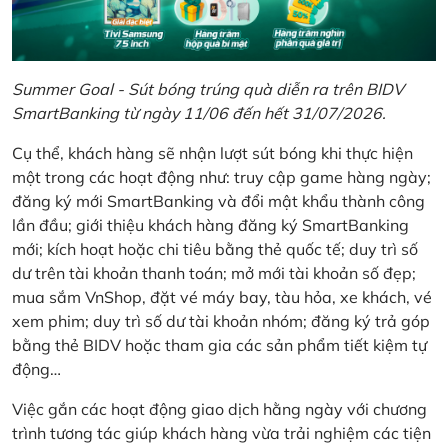
Summer Goal - Sút bóng trúng quà diễn ra trên BIDV
SmartBanking từ ngày 11/06 đến hết 31/07/2026.
Cụ thể, khách hàng sẽ nhận lượt sút bóng khi thực hiện
một trong các hoạt động như: truy cập game hàng ngày;
đăng ký mới SmartBanking và đổi mật khẩu thành công
lần đầu; giới thiệu khách hàng đăng ký SmartBanking
mới; kích hoạt hoặc chi tiêu bằng thẻ quốc tế; duy trì số
dư trên tài khoản thanh toán; mở mới tài khoản số đẹp;
mua sắm VnShop, đặt vé máy bay, tàu hỏa, xe khách, vé
xem phim; duy trì số dư tài khoản nhóm; đăng ký trả góp
bằng thẻ BIDV hoặc tham gia các sản phẩm tiết kiệm tự
động…
Việc gắn các hoạt động giao dịch hằng ngày với chương
trình tương tác giúp khách hàng vừa trải nghiệm các tiện