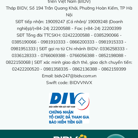
triển Việt Nam (BIDV)
Tháp BIDV, Số 194 Trần Quang Khải, Phường Hoàn Kiếm, TP Hà
Nội
SĐT tiếp nhận: 19009247 (Cá nhân)/ 19009248 (Doanh
nghiệp)/(+84-24) 22200588 - Fax: (+84-24) 22200399
SĐT Tổng đài TTCSKH: 02422200588 - 0385290066 -
0385190066 - 0981910333 - 0866200333 - 0981915333 -
0981951333 | SĐT gọi ra từ Chi nhánh BIDV: 0336258333 -
0336128333 - 0766069388 - 0766056388 - 0852198088 -
0822150068 | SĐT xác minh giao dịch thẻ, giao dịch chuyển tiền:
02422200520 - 0981358335 - 0862136388 - 0862159399
Email:
bidv247@bidv.com.vn
Swift code: BIDVVNVX