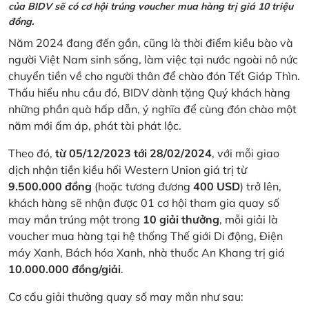
của BIDV sẽ có cơ hội trúng voucher mua hàng trị giá 10 triệu
đồng.
Năm 2024 đang đến gần, cũng là thời điểm kiều bào và
người Việt Nam sinh sống, làm việc tại nước ngoài nô nức
chuyển tiền về cho người thân để chào đón Tết Giáp Thìn.
Thấu hiểu nhu cầu đó, BIDV dành tặng Quý khách hàng
những phần quà hấp dẫn, ý nghĩa để cùng đón chào một
năm mới ấm áp, phát tài phát lộc.
Theo đó,
từ 05/12/2023 tới 28/02/2024
, với mỗi giao
dịch nhận tiền kiều hối Western Union giá trị từ
9.500.000 đồng
(hoặc tương đương
400 USD
) trở lên,
khách hàng sẽ nhận được 01 cơ hội tham gia quay số
may mắn trúng một trong
10 giải thưởng
, mỗi giải là
voucher mua hàng tại hệ thống Thế giới Di động, Điện
máy Xanh, Bách hóa Xanh, nhà thuốc An Khang trị giá
10.000.000 đồng/giải
.
Cơ cấu giải thưởng quay số may mắn như sau: