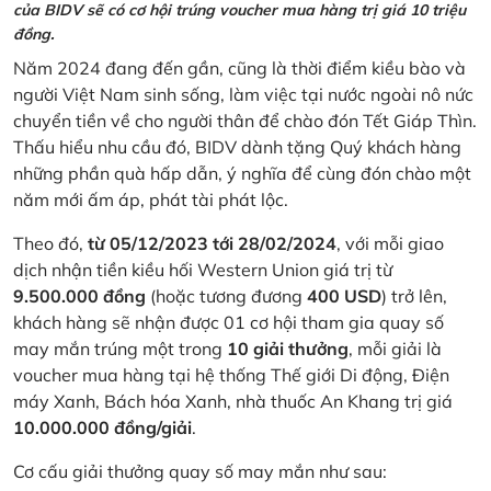
của BIDV sẽ có cơ hội trúng voucher mua hàng trị giá 10 triệu
đồng.
Năm 2024 đang đến gần, cũng là thời điểm kiều bào và
người Việt Nam sinh sống, làm việc tại nước ngoài nô nức
chuyển tiền về cho người thân để chào đón Tết Giáp Thìn.
Thấu hiểu nhu cầu đó, BIDV dành tặng Quý khách hàng
những phần quà hấp dẫn, ý nghĩa để cùng đón chào một
năm mới ấm áp, phát tài phát lộc.
Theo đó,
từ 05/12/2023 tới 28/02/2024
, với mỗi giao
dịch nhận tiền kiều hối Western Union giá trị từ
9.500.000 đồng
(hoặc tương đương
400 USD
) trở lên,
khách hàng sẽ nhận được 01 cơ hội tham gia quay số
may mắn trúng một trong
10 giải thưởng
, mỗi giải là
voucher mua hàng tại hệ thống Thế giới Di động, Điện
máy Xanh, Bách hóa Xanh, nhà thuốc An Khang trị giá
10.000.000 đồng/giải
.
Cơ cấu giải thưởng quay số may mắn như sau: