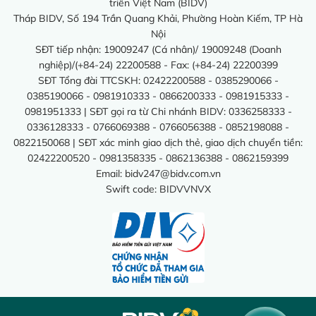
triển Việt Nam (BIDV)
Tháp BIDV, Số 194 Trần Quang Khải, Phường Hoàn Kiếm, TP Hà
Nội
SĐT tiếp nhận: 19009247 (Cá nhân)/ 19009248 (Doanh
nghiệp)/(+84-24) 22200588 - Fax: (+84-24) 22200399
SĐT Tổng đài TTCSKH: 02422200588 - 0385290066 -
0385190066 - 0981910333 - 0866200333 - 0981915333 -
0981951333 | SĐT gọi ra từ Chi nhánh BIDV: 0336258333 -
0336128333 - 0766069388 - 0766056388 - 0852198088 -
0822150068 | SĐT xác minh giao dịch thẻ, giao dịch chuyển tiền:
02422200520 - 0981358335 - 0862136388 - 0862159399
Email:
bidv247@bidv.com.vn
Swift code: BIDVVNVX