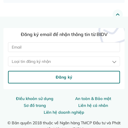
Đăng ký email để nhận thông tin từ BIDV
Loại tin đăng ký nhận
Đăng ký
Điều khoản sử dụng
An toàn & Bảo mật
Sơ đồ trang
Liên hệ cá nhân
Liên hệ doanh nghiệp
© Bản quyền 2018 thuộc về Ngân hàng TMCP Đầu tư và Phát