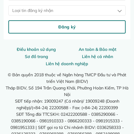
Loại tin đăng ký nhận
Đăng ký
Điều khoản sử dụng
An toàn & Bảo mật
Sơ đồ trang
Liên hệ cá nhân
Liên hệ doanh nghiệp
© Bản quyền 2018 thuộc về Ngân hàng TMCP Đầu tư và Phát
triển Việt Nam (BIDV)
Tháp BIDV, Số 194 Trần Quang Khải, Phường Hoàn Kiếm, TP Hà
Nội
SĐT tiếp nhận: 19009247 (Cá nhân)/ 19009248 (Doanh
nghiệp)/(+84-24) 22200588 - Fax: (+84-24) 22200399
SĐT Tổng đài TTCSKH: 02422200588 - 0385290066 -
0385190066 - 0981910333 - 0866200333 - 0981915333 -
0981951333 | SĐT gọi ra từ Chi nhánh BIDV: 0336258333 -
0336128333 - 0766069388 - 0766056388 - 0852198088 -