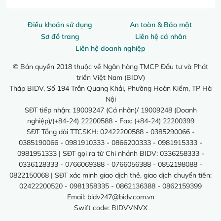
Điều khoản sử dụng
An toàn & Bảo mật
Sơ đồ trang
Liên hệ cá nhân
Liên hệ doanh nghiệp
© Bản quyền 2018 thuộc về Ngân hàng TMCP Đầu tư và Phát
triển Việt Nam (BIDV)
Tháp BIDV, Số 194 Trần Quang Khải, Phường Hoàn Kiếm, TP Hà
Nội
SĐT tiếp nhận: 19009247 (Cá nhân)/ 19009248 (Doanh
nghiệp)/(+84-24) 22200588 - Fax: (+84-24) 22200399
SĐT Tổng đài TTCSKH: 02422200588 - 0385290066 -
0385190066 - 0981910333 - 0866200333 - 0981915333 -
0981951333 | SĐT gọi ra từ Chi nhánh BIDV: 0336258333 -
0336128333 - 0766069388 - 0766056388 - 0852198088 -
0822150068 | SĐT xác minh giao dịch thẻ, giao dịch chuyển tiền:
02422200520 - 0981358335 - 0862136388 - 0862159399
Email:
bidv247@bidv.com.vn
Swift code: BIDVVNVX