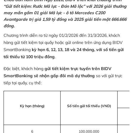
“Gửi tiết kiệm: Rước Mã lực - Đón Mã lộc” với 2026 giải thưởng
may mắn gồm 01 giải Mã lực - ô tô Mercedes C200
Avantgarde trị giá 1,59 tỷ đồng và 2025 giải tiền mặt 666.666
đồng.
Chương trình diễn ra từ ngày 01/2/2026 đến 31/3/2026, khách
hàng gửi tiết kiệm tại quầy hoặc gửi online trên ứng dụng BIDV
SmartBanking
kỳ hạn 6, 12, 13, 18 và 24 tháng, với số tiền gửi
tối thiểu từ 100 triệu đồng
.
Đặc biệt, khách hàng
gửi tiết kiệm trực tuyến trên BIDV
SmartBanking sẽ nhận gấp đôi mã dự thưởng
so với gửi trực
tiếp tại quầy, cụ thể:
Kỳ hạn (tháng)
Số tiền gửi tối thiểu (VND)
6
100.000.000