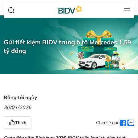
Gửi tiết kiệm BIDV trúng ô tô Mercedes 1,59
tỷ đồng
Đăng tải ngày
30/01/2026
Thích
Chia sẻ qua
Chào đón năm Bính Ngọ 2026, BIDV triển khai chương trình