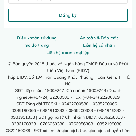
Đăng ký
Điều khoản sử dụng
An toàn & Bảo mật
Sơ đồ trang
Liên hệ cá nhân
Liên hệ doanh nghiệp
© Bản quyền 2018 thuộc về Ngân hàng TMCP Đầu tư và Phát
triển Việt Nam (BIDV)
Tháp BIDV, Số 194 Trần Quang Khải, Phường Hoàn Kiếm, TP Hà
Nội
SĐT tiếp nhận: 19009247 (Cá nhân)/ 19009248 (Doanh
nghiệp)/(+84-24) 22200588 - Fax: (+84-24) 22200399
SĐT Tổng đài TTCSKH: 02422200588 - 0385290066 -
0385190066 - 0981910333 - 0866200333 - 0981915333 -
0981951333 | SĐT gọi ra từ Chi nhánh BIDV: 0336258333 -
0336128333 - 0766069388 - 0766056388 - 0852198088 -
0822150068 | SĐT xác minh giao dịch thẻ, giao dịch chuyển tiền: