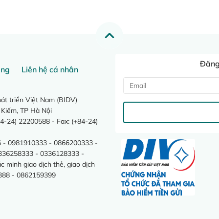
Đăng 
ang
Liên hệ cá nhân
t triển Việt Nam (BIDV)
 Kiếm, TP Hà Nội
4-24) 22200588 - Fax: (+84-24)
 - 0981910333 - 0866200333 -
0336258333 - 0336128333 -
minh giao dịch thẻ, giao dịch
388 - 0862159399