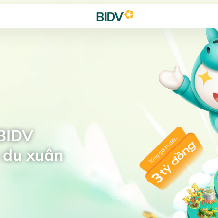
 BIDV
 du xuân