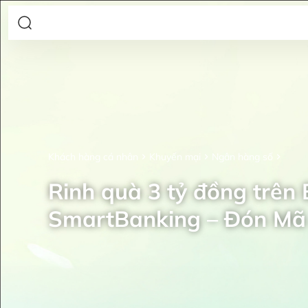
Khách hàng cá nhân
Khuyến mại
Ngân hàng số
Rinh quà 3 tỷ đồng trên
SmartBanking – Đón Mã