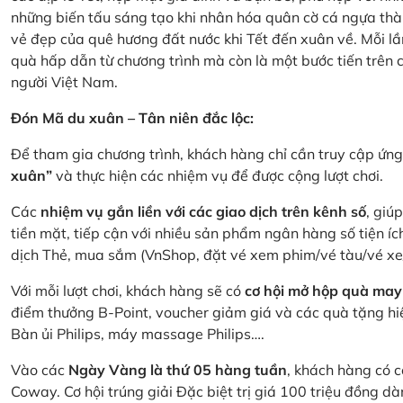
những biến tấu sáng tạo khi nhân hóa quân cờ cá ngựa thà
vẻ đẹp của quê hương đất nước khi Tết đến xuân về. Mỗi lầ
quà hấp dẫn từ chương trình mà còn là một bước tiến trên
người Việt Nam.
Đón Mã du xuân – Tân niên đắc lộc:
Để tham gia chương trình, khách hàng chỉ cần truy cập ứ
xuân”
và thực hiện các nhiệm vụ để được cộng lượt chơi.
Các
nhiệm vụ gắn liền với các giao dịch trên kênh số
, giú
tiền mặt, tiếp cận với nhiều sản phẩm ngân hàng số tiện íc
dịch Thẻ, mua sắm (VnShop, đặt vé xem phim/vé tàu/vé x
Với mỗi lượt chơi, khách hàng sẽ có
cơ hội mở hộp quà may
điểm thưởng B-Point, voucher giảm giá và các quà tặng hiện
Bàn ủi Philips, máy massage Philips….
Vào các
Ngày Vàng là thứ 05 hàng tuần
, khách hàng có c
Coway. Cơ hội trúng giải Đặc biệt trị giá 100 triệu đồng 