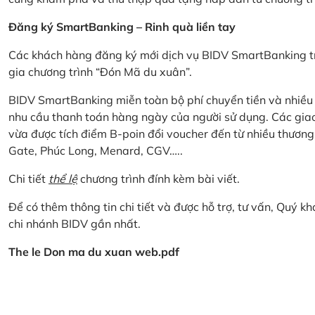
Đăng ký SmartBanking – Rinh quà liền tay
Các khách hàng đăng ký mới dịch vụ BIDV SmartBanking tr
gia chương trình “Đón Mã du xuân”.
BIDV SmartBanking miễn toàn bộ phí chuyển tiền và nhiều lo
nhu cầu thanh toán hàng ngày của người sử dụng. Các giao
vừa được tích điểm B-poin đổi voucher đến từ nhiều thương
Gate, Phúc Long, Menard, CGV…..
Chi tiết
thể lệ
chương trình đính kèm bài viết.
Để có thêm thông tin chi tiết và được hỗ trợ, tư vấn, Quý 
chi nhánh BIDV gần nhất.
The le Don ma du xuan web.pdf