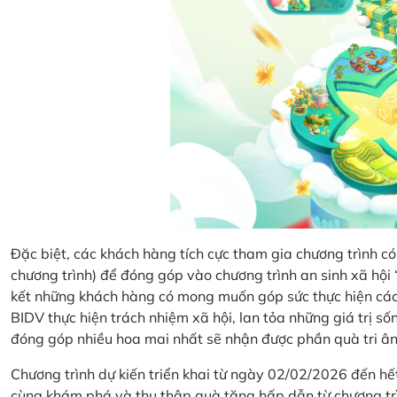
Đặc biệt, các khách hàng tích cực tham gia chương trình có 
chương trình) để đóng góp vào chương trình an sinh xã hộ
kết những khách hàng có mong muốn góp sức thực hiện các 
BIDV thực hiện trách nhiệm xã hội, lan tỏa những giá trị s
đóng góp nhiều hoa mai nhất sẽ nhận được phần quà tri ân 
Chương trình dự kiến triển khai từ ngày 02/02/2026 đến 
cùng khám phá và thu thập quà tặng hấp dẫn từ chương tr