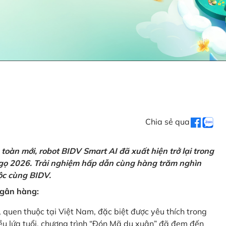
Chia sẻ qua
oàn mới, robot BIDV Smart AI đã xuất hiện trở lại trong
Ngọ 2026. Trải nghiệm hấp dẫn cùng hàng trăm nghìn
lộc cùng BIDV.
 ngân hàng:
, quen thuộc tại Việt Nam, đặc biệt được yêu thích trong
iều lứa tuổi, chương trình “Đón Mã du xuân” đã đem đến