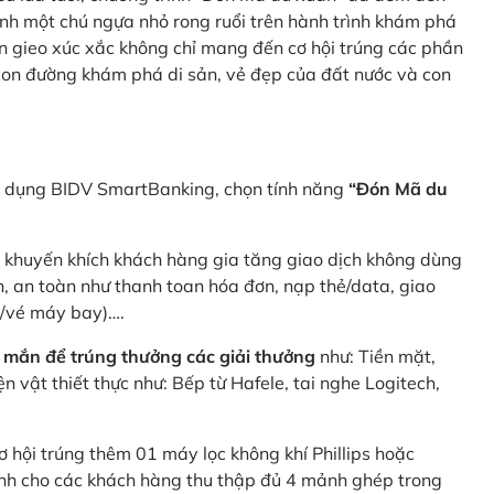
nh một chú ngựa nhỏ rong ruổi trên hành trình khám phá
n gieo xúc xắc không chỉ mang đến cơ hội trúng các phần
 con đường khám phá di sản, vẻ đẹp của đất nước và con
ng dụng BIDV SmartBanking, chọn tính năng
“Đón Mã du
p khuyến khích khách hàng gia tăng giao dịch không dùng
h, an toàn như thanh toan hóa đơn, nạp thẻ/data, giao
e/vé máy bay)….
 mắn để trúng thưởng các giải thưởng
như: Tiền mặt,
 vật thiết thực như: Bếp từ Hafele, tai nghe Logitech,
ơ hội trúng thêm 01 máy lọc không khí Phillips hoặc
dành cho các khách hàng thu thập đủ 4 mảnh ghép trong