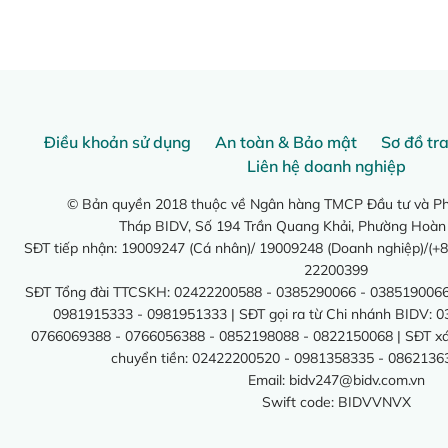
Điều khoản sử dụng
An toàn & Bảo mật
Sơ đồ tr
Liên hệ doanh nghiệp
© Bản quyền 2018 thuộc về Ngân hàng TMCP Đầu tư và Phá
Tháp BIDV, Số 194 Trần Quang Khải, Phường Hoàn
SĐT tiếp nhận: 19009247 (Cá nhân)/ 19009248 (Doanh nghiệp)/(+8
22200399
SĐT Tổng đài TTCSKH: 02422200588 - 0385290066 - 0385190066
0981915333 - 0981951333 | SĐT gọi ra từ Chi nhánh BIDV: 
0766069388 - 0766056388 - 0852198088 - 0822150068 | SĐT xác 
chuyển tiền: 02422200520 - 0981358335 - 0862136
Email:
bidv247@bidv.com.vn
Swift code: BIDVVNVX