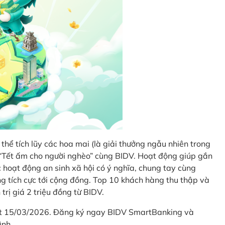
thể tích lũy các hoa mai (là giải thưởng ngẫu nhiên trong
i “Tết ấm cho người nghèo” cùng BIDV. Hoạt động giúp gắn
hoạt động an sinh xã hội có ý nghĩa, chung tay cùng
ống tích cực tới cộng đồng. Top 10 khách hàng thu thập và
trị giá 2 triệu đồng từ BIDV.
hết 15/03/2026. Đăng ký ngay BIDV SmartBanking và
ình.