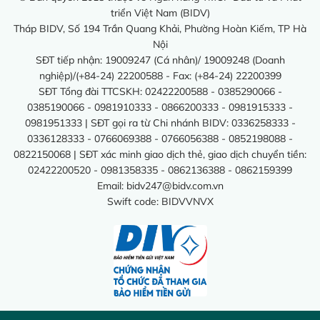
triển Việt Nam (BIDV)
Tháp BIDV, Số 194 Trần Quang Khải, Phường Hoàn Kiếm, TP Hà
Nội
SĐT tiếp nhận: 19009247 (Cá nhân)/ 19009248 (Doanh
nghiệp)/(+84-24) 22200588 - Fax: (+84-24) 22200399
SĐT Tổng đài TTCSKH: 02422200588 - 0385290066 -
0385190066 - 0981910333 - 0866200333 - 0981915333 -
0981951333 | SĐT gọi ra từ Chi nhánh BIDV: 0336258333 -
0336128333 - 0766069388 - 0766056388 - 0852198088 -
0822150068 | SĐT xác minh giao dịch thẻ, giao dịch chuyển tiền:
02422200520 - 0981358335 - 0862136388 - 0862159399
Email:
bidv247@bidv.com.vn
Swift code: BIDVVNVX