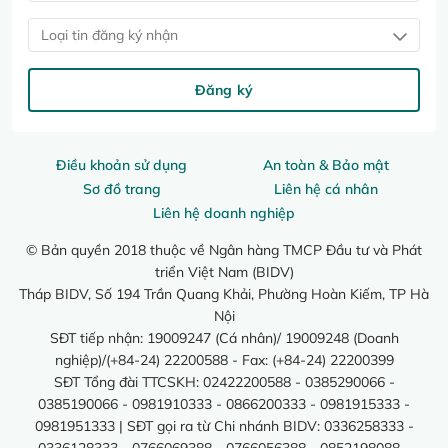
Loại tin đăng ký nhận
Đăng ký
Điều khoản sử dụng
An toàn & Bảo mật
Sơ đồ trang
Liên hệ cá nhân
Liên hệ doanh nghiệp
© Bản quyền 2018 thuộc về Ngân hàng TMCP Đầu tư và Phát
triển Việt Nam (BIDV)
Tháp BIDV, Số 194 Trần Quang Khải, Phường Hoàn Kiếm, TP Hà
Nội
SĐT tiếp nhận: 19009247 (Cá nhân)/ 19009248 (Doanh
nghiệp)/(+84-24) 22200588 - Fax: (+84-24) 22200399
SĐT Tổng đài TTCSKH: 02422200588 - 0385290066 -
0385190066 - 0981910333 - 0866200333 - 0981915333 -
0981951333 | SĐT gọi ra từ Chi nhánh BIDV: 0336258333 -
0336128333 - 0766069388 - 0766056388 - 0852198088 -