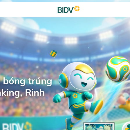
 bóng trúng
king, Rinh