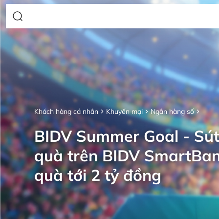
Khách hàng cá nhân
Khuyến mại
Ngân hàng số
BIDV Summer Goal - Sút
quà trên BIDV SmartBan
quà tới 2 tỷ đồng