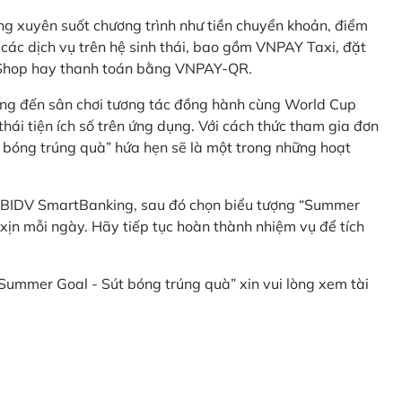
g xuyên suốt chương trình như tiền chuyển khoản, điểm
 các dịch vụ trên hệ sinh thái, bao gồm VNPAY Taxi, đặt
nShop hay thanh toán bằng VNPAY-QR.
ng đến sân chơi tương tác đồng hành cùng World Cup
hái tiện ích số trên ứng dụng. Với cách thức tham gia đơn
 bóng trúng quà” hứa hẹn sẽ là một trong những hoạt
 BIDV SmartBanking, sau đó chọn biểu tượng “Summer
xịn mỗi ngày. Hãy tiếp tục hoàn thành nhiệm vụ để tích
 “Summer Goal - Sút bóng trúng quà” xin vui lòng xem tài