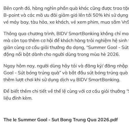
Bên cạnh đó, hàng nghìn phần quà khác cũng được trao tặn
B-point và các mã ưu đãi giảm giá lên tới 50% khi sử dụng
vé máy bay, tàu hỏa, xe khách, vé xem phim, mua sắm V
Thông qua chương trình, BIDV SmartBanking không chỉ ma
mà còn tạo thêm cơ hội để khách hàng trải nghiệm hệ sinh t
giản cùng cơ cấu giải thưởng đa dạng, “Summer Goal - Sút
động nổi bật dành cho người dùng trong mùa hè 2026.
Ngay hôm nay, người dùng hãy tải và đăng ký/ đăng nhập
Goal - Sút bóng trúng quà” và bắt đầu sút bóng trúng quà 
thêm lượt chơi khi sử dụng dịch vụ BIDV SmartBanking.
Để biết thêm chi tiết về thể lệ cùng với cơ cấu giải thưởng
liệu đính kèm.
The le Summer Goal - Sut Bong Trung Qua 2026.pdf