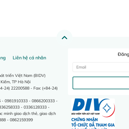
Đăng 
ang
Liên hệ cá nhân
t triển Việt Nam (BIDV)
 Kiếm, TP Hà Nội
4-24) 22200588 - Fax: (+84-24)
 - 0981910333 - 0866200333 -
0336258333 - 0336128333 -
minh giao dịch thẻ, giao dịch
388 - 0862159399