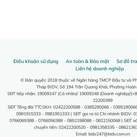
Điều khoản sử dụng
An toàn & Bảo mật
Sơ đồ tr
Liên hệ doanh nghiệp
© Bản quyền 2018 thuộc về Ngân hàng TMCP Đầu tư và Phá
Tháp BIDV, Số 194 Trần Quang Khải, Phường Hoàn
SĐT tiếp nhận: 19009247 (Cá nhân)/ 19009248 (Doanh nghiệp)/(+8
22200399
SĐT Tổng đài TTCSKH: 02422200588 - 0385290066 - 0385190066
0981915333 - 0981951333 | SĐT gọi ra từ Chi nhánh BIDV: 
0766069388 - 0766056388 - 0852198088 - 0822150068 | SĐT xác 
chuyển tiền: 02422200520 - 0981358335 - 0862136
Email:
bidv247@bidv.com.vn