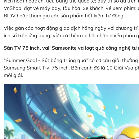
kích hoạt hoặc chi tiêu bằng thẻ quốc tế; duy trì số dư tr
VnShop, đặt vé máy bay, tàu hỏa, xe khách, vé xem phim; d
BIDV hoặc tham gia các sản phẩm tiết kiệm tự động…
Việc gắn các hoạt động giao dịch hằng ngày với chương trì
ích số trên ứng dụng, vừa có thêm cơ hội nhận nhiều phần q
Săn TV 75 inch, vali Samsonite và loạt quà công nghệ t
“Summer Goal - Sút bóng trúng quà” có cơ cấu giải thưởng 
Samsung Smart Tivi 75 inch. Bên cạnh đó là 10 Giải Vua ph
mỗi giải.