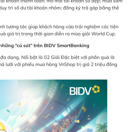
ên tài khoản thanh toán; mở mới tài khoản số đẹp; mua sắm
uy trì số dư tài khoản nhóm; đăng ký trả góp bằng thẻ
nh tương tác giúp khách hàng vừa trải nghiệm các tiện
uà giá trị trong thời gian diễn ra mùa giải World Cup.
ừ những “cú sút” trên BIDV SmartBanking
đa dạng. Nổi bật là 02 Giải Đặc biệt với phần quà là
á lưới với phiếu mua hàng VnShop trị giá 2 triệu đồng