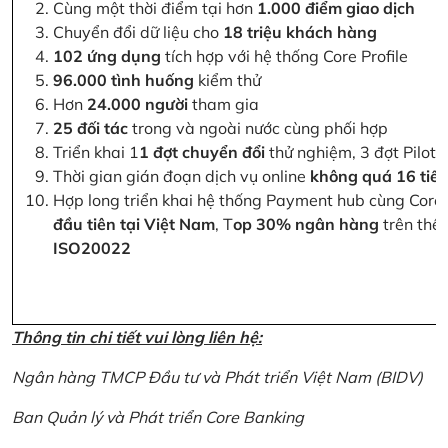
Cùng một thời điểm tại hơn
1.000 điểm giao dịch
Chuyển đổi dữ liệu cho
18 triệu khách hàng
102 ứng dụng
tích hợp với hệ thống Core Profile
96.000 tình huống
kiểm thử
Hơn
24.000 người
tham gia
25 đối tác
trong và ngoài nước cùng phối hợp
Triển khai 1
1 đợt chuyển đổi
thử nghiệm, 3 đợt Pilot 
Thời gian gián đoạn dịch vụ online
không quá 16 tiế
Hợp long triển khai hệ thống Payment hub cùng Core 
đầu tiên tại Việt Nam
, T
op 30% ngân hàng
trên thế 
ISO20022
Thông tin chi tiết vui lòng liên hệ:
Ngân hàng TMCP Đầu tư và Phát triển Việt Nam (BIDV)
Ban Quản lý và Phát triển Core Banking