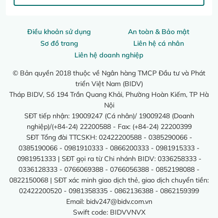
Điều khoản sử dụng
An toàn & Bảo mật
Sơ đồ trang
Liên hệ cá nhân
Liên hệ doanh nghiệp
© Bản quyền 2018 thuộc về Ngân hàng TMCP Đầu tư và Phát
triển Việt Nam (BIDV)
Tháp BIDV, Số 194 Trần Quang Khải, Phường Hoàn Kiếm, TP Hà
Nội
SĐT tiếp nhận: 19009247 (Cá nhân)/ 19009248 (Doanh
nghiệp)/(+84-24) 22200588 - Fax: (+84-24) 22200399
SĐT Tổng đài TTCSKH: 02422200588 - 0385290066 -
0385190066 - 0981910333 - 0866200333 - 0981915333 -
0981951333 | SĐT gọi ra từ Chi nhánh BIDV: 0336258333 -
0336128333 - 0766069388 - 0766056388 - 0852198088 -
0822150068 | SĐT xác minh giao dịch thẻ, giao dịch chuyển tiền:
02422200520 - 0981358335 - 0862136388 - 0862159399
Email:
bidv247@bidv.com.vn
Swift code: BIDVVNVX