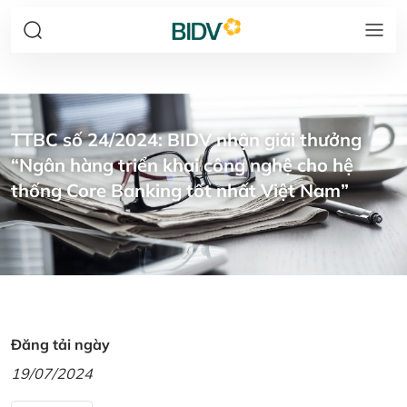
TTBC số 24/2024: BIDV nhận giải thưởng
“Ngân hàng triển khai công nghệ cho hệ
thống Core Banking tốt nhất Việt Nam”
Đăng tải ngày
19/07/2024