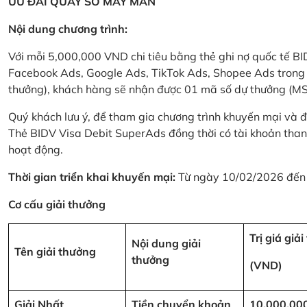
ƯU ĐÃI QUAY SỐ MAY MẮN
Nội dung chương trình:
Với mỗi 5,000,000 VND chi tiêu bằng thẻ ghi nợ quốc tế
Facebook Ads, Google Ads, TikTok Ads, Shopee Ads trong thời
thưởng), khách hàng sẽ nhận được 01 mã số dự thưởng (M
Quý khách lưu ý, để tham gia chương trình khuyến mại và đ
Thẻ BIDV Visa Debit SuperAds đồng thời có tài khoản tha
hoạt động.
Thời gian triển khai khuyến mại:
Từ ngày 10/02/2026 đến
Cơ cấu giải thưởng
Trị giá giả
Nội dung giải
Tên giải thưởng
thưởng
(VND)
Giải Nhất
Tiền chuyển khoản
10,000,00