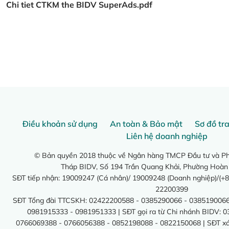
Chi tiet CTKM the BIDV SuperAds.pdf
Điều khoản sử dụng
An toàn & Bảo mật
Sơ đồ tr
Liên hệ doanh nghiệp
© Bản quyền 2018 thuộc về Ngân hàng TMCP Đầu tư và Phá
Tháp BIDV, Số 194 Trần Quang Khải, Phường Hoàn
SĐT tiếp nhận: 19009247 (Cá nhân)/ 19009248 (Doanh nghiệp)/(+8
22200399
SĐT Tổng đài TTCSKH: 02422200588 - 0385290066 - 0385190066
0981915333 - 0981951333 | SĐT gọi ra từ Chi nhánh BIDV: 
0766069388 - 0766056388 - 0852198088 - 0822150068 | SĐT xác 