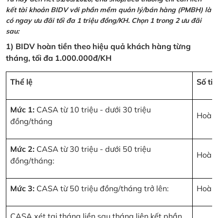
kết tài khoản BIDV với phần mềm quản lý/bán hàng (PMBH) là
có ngay ưu đãi tối đa 1 triệu đồng/KH. Chọn 1 trong 2 ưu đãi
sau:
1) BIDV hoàn tiền theo hiệu quả khách hàng từng
tháng, tối đa 1.000.000đ/KH
Thể lệ
Số ti
Mức 1:
CASA từ 10 triệu - dưới 30 triệu
Hoàn 
đồng/tháng
Mức 2:
CASA từ 30 triệu - dưới 50 triệu
Hoàn 
đồng/tháng:
Mức 3:
CASA từ 50 triệu đồng/tháng trở lên:
Hoàn 
CASA xét tại tháng liền sau tháng liên kết phần