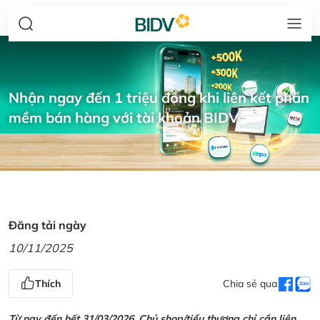
Nhận ngay đến 1 triệu đồng khi liên kết phần
mềm bán hàng với tài khoản BIDV
Đăng tải ngày
10/11/2025
Thích
Chia sẻ qua
Từ nay đến hết 31/03/2026, Chủ shop/tiểu thương chỉ cần liên