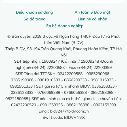
Điều khoản sử dụng
An toàn & Bảo mật
Sơ đồ trang
Liên hệ cá nhân
Liên hệ doanh nghiệp
© Bản quyền 2018 thuộc về Ngân hàng TMCP Đầu tư và Phát
triển Việt Nam (BIDV)
Tháp BIDV, Số 194 Trần Quang Khải, Phường Hoàn Kiếm, TP Hà
Nội
SĐT tiếp nhận: 19009247 (Cá nhân)/ 19009248 (Doanh
nghiệp)/(+84-24) 22200588 - Fax: (+84-24) 22200399
SĐT Tổng đài TTCSKH: 02422200588 - 0385290066 -
0385190066 - 0981910333 - 0866200333 - 0981915333 -
0981951333 | SĐT gọi ra từ Chi nhánh BIDV: 0336258333 -
0336128333 - 0766069388 - 0766056388 - 0852198088 -
0822150068 | SĐT xác minh giao dịch thẻ, giao dịch chuyển tiền:
02422200520 - 0981358335 - 0862136388 - 0862159399
Email:
bidv247@bidv.com.vn
Swift code: BIDVVNVX