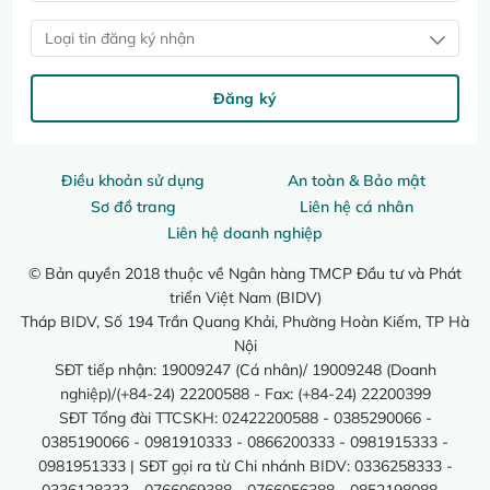
Loại tin đăng ký nhận
Đăng ký
Điều khoản sử dụng
An toàn & Bảo mật
Sơ đồ trang
Liên hệ cá nhân
Liên hệ doanh nghiệp
© Bản quyền 2018 thuộc về Ngân hàng TMCP Đầu tư và Phát
triển Việt Nam (BIDV)
Tháp BIDV, Số 194 Trần Quang Khải, Phường Hoàn Kiếm, TP Hà
Nội
SĐT tiếp nhận: 19009247 (Cá nhân)/ 19009248 (Doanh
nghiệp)/(+84-24) 22200588 - Fax: (+84-24) 22200399
SĐT Tổng đài TTCSKH: 02422200588 - 0385290066 -
0385190066 - 0981910333 - 0866200333 - 0981915333 -
0981951333 | SĐT gọi ra từ Chi nhánh BIDV: 0336258333 -
0336128333 - 0766069388 - 0766056388 - 0852198088 -