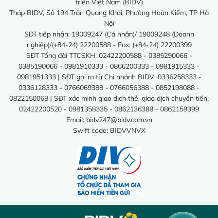
triển Việt Nam (BIDV)
Tháp BIDV, Số 194 Trần Quang Khải, Phường Hoàn Kiếm, TP Hà
Nội
SĐT tiếp nhận: 19009247 (Cá nhân)/ 19009248 (Doanh
nghiệp)/(+84-24) 22200588 - Fax: (+84-24) 22200399
SĐT Tổng đài TTCSKH: 02422200588 - 0385290066 -
0385190066 - 0981910333 - 0866200333 - 0981915333 -
0981951333 | SĐT gọi ra từ Chi nhánh BIDV: 0336258333 -
0336128333 - 0766069388 - 0766056388 - 0852198088 -
0822150068 | SĐT xác minh giao dịch thẻ, giao dịch chuyển tiền:
02422200520 - 0981358335 - 0862136388 - 0862159399
Email:
bidv247@bidv.com.vn
Swift code: BIDVVNVX