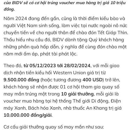
của BIDV sẽ có cơ hội trúng voucher mua hàng trị giá 10 triệu
đồng.
Năm 2024 đang đến gần, cũng là thời điểm kiều bào và
người Việt Nam sinh sống, làm việc tại nước ngoài nô nức
chuyển tiền về cho người thân để chào đón Tết Giáp Thìn.
Thấu hiểu nhu cầu đó, BIDV dành tặng Quý khách hàng
những phần quà hấp dẫn, ý nghĩa để cùng đón chào một
năm mới ấm áp, phát tài phát lộc.
Theo đó,
từ 05/12/2023 tới 28/02/2024
, với mỗi giao
dịch nhận tiền kiều hối Western Union giá trị từ
9.500.000 đồng
(hoặc tương đương
400 USD
) trở lên,
khách hàng sẽ nhận được 01 cơ hội tham gia quay số
may mắn trúng một trong
10 giải thưởng
, mỗi giải là
voucher mua hàng tại hệ thống Thế giới Di động, Điện
máy Xanh, Bách hóa Xanh, nhà thuốc An Khang trị giá
10.000.000 đồng/giải
.
Cơ cấu giải thưởng quay số may mắn như sau: