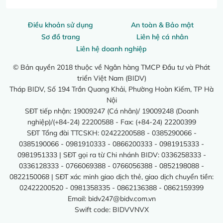
Điều khoản sử dụng
An toàn & Bảo mật
Sơ đồ trang
Liên hệ cá nhân
Liên hệ doanh nghiệp
© Bản quyền 2018 thuộc về Ngân hàng TMCP Đầu tư và Phát
triển Việt Nam (BIDV)
Tháp BIDV, Số 194 Trần Quang Khải, Phường Hoàn Kiếm, TP Hà
Nội
SĐT tiếp nhận: 19009247 (Cá nhân)/ 19009248 (Doanh
nghiệp)/(+84-24) 22200588 - Fax: (+84-24) 22200399
SĐT Tổng đài TTCSKH: 02422200588 - 0385290066 -
0385190066 - 0981910333 - 0866200333 - 0981915333 -
0981951333 | SĐT gọi ra từ Chi nhánh BIDV: 0336258333 -
0336128333 - 0766069388 - 0766056388 - 0852198088 -
0822150068 | SĐT xác minh giao dịch thẻ, giao dịch chuyển tiền:
02422200520 - 0981358335 - 0862136388 - 0862159399
Email:
bidv247@bidv.com.vn
Swift code: BIDVVNVX