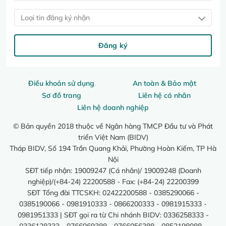
Loại tin đăng ký nhận
Đăng ký
Điều khoản sử dụng
An toàn & Bảo mật
Sơ đồ trang
Liên hệ cá nhân
Liên hệ doanh nghiệp
© Bản quyền 2018 thuộc về Ngân hàng TMCP Đầu tư và Phát
triển Việt Nam (BIDV)
Tháp BIDV, Số 194 Trần Quang Khải, Phường Hoàn Kiếm, TP Hà
Nội
SĐT tiếp nhận: 19009247 (Cá nhân)/ 19009248 (Doanh
nghiệp)/(+84-24) 22200588 - Fax: (+84-24) 22200399
SĐT Tổng đài TTCSKH: 02422200588 - 0385290066 -
0385190066 - 0981910333 - 0866200333 - 0981915333 -
0981951333 | SĐT gọi ra từ Chi nhánh BIDV: 0336258333 -
0336128333 - 0766069388 - 0766056388 - 0852198088 -