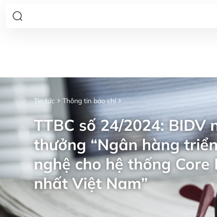
Tin tức
Thông tin báo chí
TTBC số 24/2024: BIDV n
thưởng “Ngân hàng triển
nghệ cho hệ thống Core 
nhất Việt Nam”