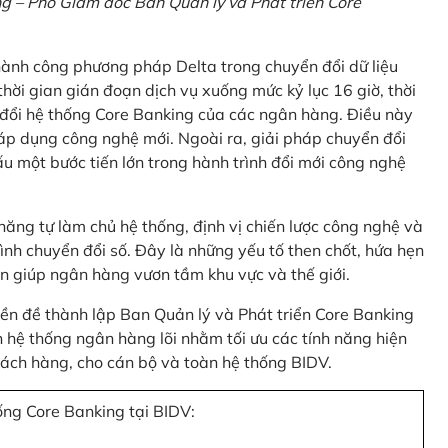
 – Phó Giám đốc Ban Quản lý và Phát triển Core
thành công phương pháp Delta trong chuyển đổi dữ liệu
hời gian gián đoạn dịch vụ xuống mức kỷ lục 16 giờ, thời
 đổi hệ thống Core Banking của các ngân hàng. Điều này
 áp dụng công nghệ mới. Ngoài ra, giải pháp chuyển đổi
u một bước tiến lớn trong hành trình đổi mới công nghệ
ng tự làm chủ hệ thống, định vị chiến lược công nghệ và
ình chuyển đổi số. Đây là những yếu tố then chốt, hứa hẹn
n giúp ngân hàng vươn tầm khu vực và thế giới.
tiền đề thành lập Ban Quản lý và Phát triển Core Banking
hệ thống ngân hàng lõi nhằm tối ưu các tính năng hiện
 khách hàng, cho cán bộ và toàn hệ thống BIDV.
ống Core Banking tại BIDV: