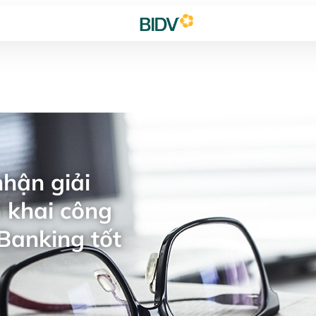
hận giải
 khai công
Banking tốt