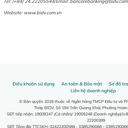
Tel: (+84) 24.22205544/Email: bancorebanking@bidv.com
Website:
www.bidv.com.vn
Điều khoản sử dụng
An toàn & Bảo mật
Sơ đồ tr
Liên hệ doanh nghiệp
© Bản quyền 2018 thuộc về Ngân hàng TMCP Đầu tư và Phá
Tháp BIDV, Số 194 Trần Quang Khải, Phường Hoàn
SĐT tiếp nhận: 19009247 (Cá nhân)/ 19009248 (Doanh nghiệp)/(+8
22200399
SĐT Tổng đài TTCSKH: 02422200588 - 0385290066 - 0385190066