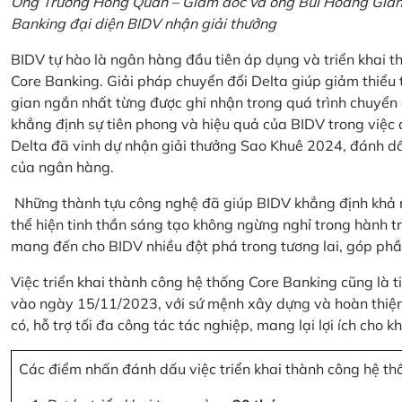
Ông Trương Hồng Quân – Giám đốc và ông Bùi Hoàng Giang
Banking đại diện BIDV nhận giải thưởng
BIDV tự hào là ngân hàng đầu tiên áp dụng và triển khai 
Core Banking. Giải pháp chuyển đổi Delta giúp giảm thiểu t
gian ngắn nhất từng được ghi nhận trong quá trình chuyển
khẳng định sự tiên phong và hiệu quả của BIDV trong việc
Delta đã vinh dự nhận giải thưởng Sao Khuê 2024, đánh dấ
của ngân hàng.
Những thành tựu công nghệ đã giúp BIDV khẳng định khả nă
thể hiện tinh thần sáng tạo không ngừng nghỉ trong hành tr
mang đến cho BIDV nhiều đột phá trong tương lai, góp phầ
Việc triển khai thành công hệ thống Core Banking cũng là 
vào ngày 15/11/2023, với sứ mệnh xây dựng và hoàn thiện 
có, hỗ trợ tối đa công tác tác nghiệp, mang lại lợi ích cho
Các điểm nhấn đánh dấu việc triển khai thành công hệ th