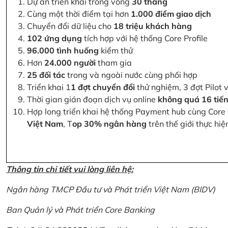
Dự án triển khai trong vòng
30 tháng
Cùng một thời điểm tại hơn
1.000 điểm giao dịch
Chuyển đổi dữ liệu cho
18 triệu khách hàng
102 ứng dụng
tích hợp với hệ thống Core Profile
96.000 tình huống
kiểm thử
Hơn
24.000 người
tham gia
25 đối tác
trong và ngoài nước cùng phối hợp
Triển khai 1
1 đợt chuyển đổi
thử nghiệm, 3 đợt Pilot 
Thời gian gián đoạn dịch vụ online
không quá 16 tiế
Hợp long triển khai hệ thống Payment hub cùng Core 
Việt Nam
, T
op 30% ngân hàng
trên thế giới thực hi
Thông tin chi tiết vui lòng liên hệ:
Ngân hàng TMCP Đầu tư và Phát triển Việt Nam (BIDV)
Ban Quản lý và Phát triển Core Banking