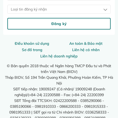
Loại tin đăng ký nhận
Đăng ký
Điều khoản sử dụng
An toàn & Bảo mật
Sơ đồ trang
Liên hệ cá nhân
Liên hệ doanh nghiệp
© Bản quyền 2018 thuộc về Ngân hàng TMCP Đầu tư và Phát
triển Việt Nam (BIDV)
Tháp BIDV, Số 194 Trần Quang Khải, Phường Hoàn Kiếm, TP Hà
Nội
SĐT tiếp nhận: 19009247 (Cá nhân)/ 19009248 (Doanh
nghiệp)/(+84-24) 22200588 - Fax: (+84-24) 22200399
SĐT Tổng đài TTCSKH: 02422200588 - 0385290066 -
0385190066 - 0981910333 - 0866200333 - 0981915333 -
0981951333 | SĐT gọi ra từ Chi nhánh BIDV: 0336258333 -
0336128333 - 0766069388 - 0766056388 - 0852198088 -