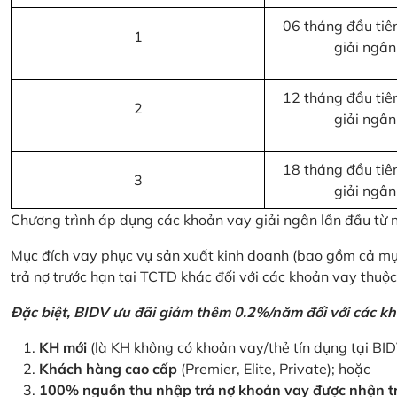
06 tháng đầu tiên
1
giải ngân
12 tháng đầu tiên
2
giải ngân
18 tháng đầu tiên
3
giải ngân
Chương trình áp dụng các khoản vay giải ngân lần đầu từ
Mục đích vay phục vụ sản xuất kinh doanh (bao gồm cả mục
trả nợ trước hạn tại TCTD khác đối với các khoản vay thuộc
Đặc biệt, BIDV ưu đãi giảm thêm 0.2%/năm đối với các kh
KH mới
(là KH không có khoản vay/thẻ tín dụng tại BI
Khách hàng cao cấp
(Premier, Elite, Private); hoặc
100% nguồn thu nhập trả nợ khoản vay được nhận tr